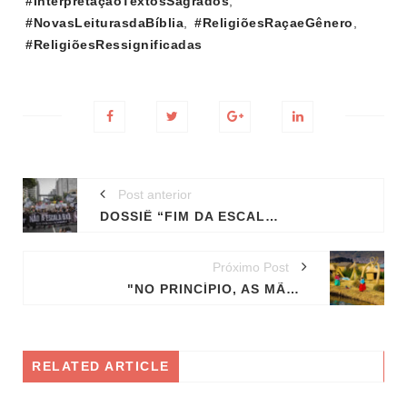
#InterpretaçãoTextosSagrados
,
#NovasLeiturasdaBíblia
,
#ReligiõesRaçaeGênero
,
#ReligiõesRessignificadas
Post anterior
DOSSIÊ “FIM DA ESCALA 6X1 E A REDUÇÃO DA JORNADA DE TRABALHO”
Próximo Post
"NO PRINCÍPIO, AS MÃES": LIÇÕES DE SOCIEDADES MATRIARCAIS
RELATED ARTICLE