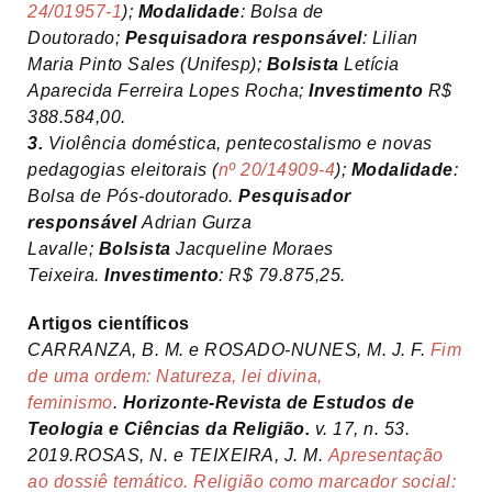
24/01957-1
);
Modalidade
: Bolsa de
Doutorado;
Pesquisadora responsável
: Lilian
Maria Pinto Sales (Unifesp);
Bolsista
Letícia
Aparecida Ferreira Lopes Rocha;
Investimento
R$
388.584,00.
3.
Violência doméstica, pentecostalismo e novas
pedagogias eleitorais (
nº 20/14909-4
);
Modalidade
:
Bolsa de Pós-doutorado.
Pesquisador
responsável
Adrian Gurza
Lavalle;
Bolsista
Jacqueline Moraes
Teixeira.
Investimento
: R$ 79.875,25.
Artigos científicos
CARRANZA, B. M. e ROSADO-NUNES, M. J. F.
Fim
de uma ordem: Natureza, lei divina,
feminismo
.
Horizonte-Revista de Estudos de
Teologia e Ciências da Religião.
v. 17, n. 53.
2019.ROSAS, N. e TEIXEIRA, J. M.
Apresentação
ao dossiê temático. Religião como marcador social: