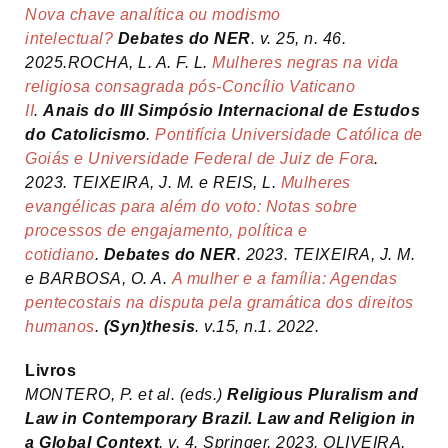
Nova chave analítica ou modismo
intelectual?
Debates do NER
. v. 25, n. 46.
2025.ROCHA, L. A. F. L.
Mulheres negras na vida
religiosa consagrada pós-Concílio Vaticano
II
.
Anais do III Simpósio Internacional de Estudos
do Catolicismo
.
Pontifícia Universidade Católica de
Goiás e Universidade Federal de Juiz de Fora
.
2023. TEIXEIRA, J. M. e REIS, L.
Mulheres
evangélicas para além do voto: Notas sobre
processos de engajamento, política e
cotidiano
.
Debates do NER
. 2023. TEIXEIRA, J. M.
e BARBOSA, O. A.
A mulher e a família: Agendas
pentecostais na disputa pela gramática dos direitos
humanos
.
(Syn)thesis
. v.15, n.1. 2022.
Livros
MONTERO, P. et al. (eds.)
Religious Pluralism and
Law in Contemporary Brazil. Law and Religion in
a Global Context
. v. 4. Springer, 2023. OLIVEIRA,