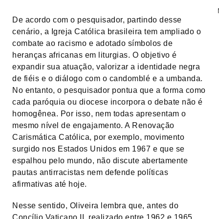
Mayar
De acordo com o pesquisador, partindo desse
cenário, a Igreja Católica brasileira tem ampliado o
combate ao racismo e adotado símbolos de
heranças africanas em liturgias. O objetivo é
expandir sua atuação, valorizar a identidade negra
de fiéis e o diálogo com o candomblé e a umbanda.
No entanto, o pesquisador pontua que a forma como
cada paróquia ou diocese incorpora o debate não é
homogênea. Por isso, nem todas apresentam o
mesmo nível de engajamento. A Renovação
Carismática Católica, por exemplo, movimento
surgido nos Estados Unidos em 1967 e que se
espalhou pelo mundo, não discute abertamente
pautas antirracistas nem defende políticas
afirmativas até hoje.
Nesse sentido, Oliveira lembra que, antes do
Concílio Vaticano II, realizado entre 1962 e 1965