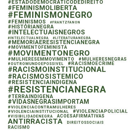
#ESTADODEMOCRATICODEDIREITO
#FEMINISMOLIBERTA
#FEMINISMONEGRO
#FEMINISMOS
#FRANTZFANON
#HISTÓRIANEGRA
#INTELECTUAISNEGROS
#INTELECTUALNEGRA
#LITERATURANEGRA
#MEMORIAERESISTENCIANEGRA
#MOVIMENTOFEMINISTA
#MOVIMENTONEGRO
#MULHERESEMMOVIMENTO
#MULHERESNEGRAS
#RACISMOECRIME
#OUTROMUNDOEPOSSIVEL
#RACISMOINSTITUCIONAL
#RACISMOSISTEMICO
#RESISTENCIAINDIGENA
#RESISTENCIANEGRA
#TERRAINDIGENA
#VIDASNEGRASIMPORTAM
#VIOLENCIACONTRAMULHERES
#VIOLENCIAPOLICIAL
#VIOLENCIAINSTITUCIONAL
ACOESAFIRMATIVAS
#VISIBILIDADENEGRA
ANTIRRACISTA
DIREITOSSOCIAIS
RACISMO