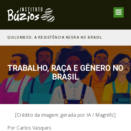
NHECIMENTO ESTRATÉGICO
QUILOMBOS: A RESISTÊNCIA NEGRA NO BRASIL
TRABALHO, RAÇA E GÊNERO NO
BRASIL
[Crédito da imagem: gerada por IA / Magnific]
Por Carlos Vasques