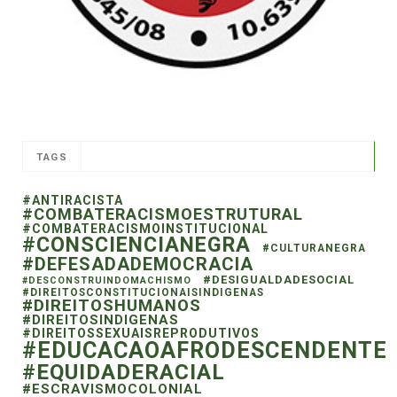
TAGS
#ANTIRACISTA
#COMBATERACISMOESTRUTURAL
#COMBATERACISMOINSTITUCIONAL
#CONSCIENCIANEGRA
#CULTURANEGRA
#DEFESADADEMOCRACIA
#DESIGUALDADESOCIAL
#DESCONSTRUINDOMACHISMO
#DIREITOSCONSTITUCIONAISINDIGENAS
#DIREITOSHUMANOS
#DIREITOSINDIGENAS
#DIREITOSSEXUAISREPRODUTIVOS
#EDUCACAOAFRODESCENDENTE
#EQUIDADERACIAL
#ESCRAVISMOCOLONIAL