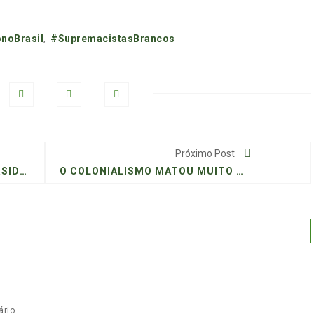
noBrasil
,
#SupremacistasBrancos
Próximo Post
EXISTIR E RESISTIR NA UNIVERSIDADE: UM ENSAIO SOBRE A JUDICIALIZAÇÃO DAS AÇÕES AFIRMATIVAS
O COLONIALISMO MATOU MUITO MAIS QUE O HOLOCAUSTO
rio