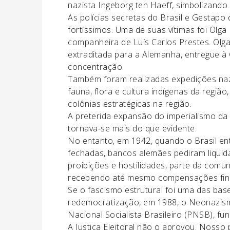
nazista Ingeborg ten Haeff, simbolizando 
As polícias secretas do Brasil e Gestap
fortíssimos. Uma de suas vítimas foi Olga
companheira de Luís Carlos Prestes. Olga,
extraditada para a Alemanha, entregue 
concentração.
Também foram realizadas expedições naz
fauna, flora e cultura indígenas da regiã
colônias estratégicas na região.
A preterida expansão do imperialismo d
tornava-se mais do que evidente.
No entanto, em 1942, quando o Brasil e
fechadas, bancos alemães pediram liquid
proibições e hostilidades, parte da comun
recebendo até mesmo compensações fina
Se o fascismo estrutural foi uma das bas
redemocratização, em 1988, o Neonazismo
Nacional Socialista Brasileiro (PNSB), f
A Justiça Eleitoral não o aprovou. Nosso p