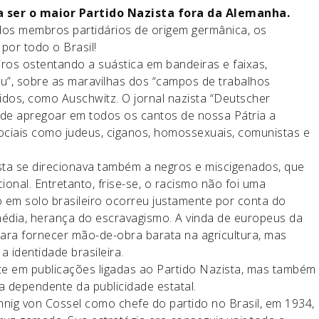
 a ser o maior Partido Nazista fora da Alemanha.
dos membros partidários de origem germânica, os
por todo o Brasil!
iros ostentando a suástica em bandeiras e faixas,
eu”, sobre as maravilhas dos “campos de trabalhos
idos, como Auschwitz. O jornal nazista “Deutscher
de apregoar em todos os cantos de nossa Pátria a
sociais como judeus, ciganos, homossexuais, comunistas e
sta se direcionava também a negros e miscigenados, que
nal. Entretanto, frise-se, o racismo não foi uma
 em solo brasileiro ocorreu justamente por conta do
média, herança do escravagismo. A vinda de europeus da
 para fornecer mão-de-obra barata na agricultura, mas
identidade brasileira.
e em publicações ligadas ao Partido Nazista, mas também
a dependente da publicidade estatal.
ig von Cossel como chefe do partido no Brasil, em 1934,