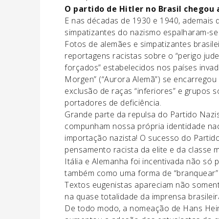
O partido de Hitler no Brasil chegou
E nas décadas de 1930 e 1940, ademais 
simpatizantes do nazismo espalharam-se 
Fotos de alemães e simpatizantes brasile
reportagens racistas sobre o “perigo jud
forçados” estabelecidos nos países invad
Morgen” (“Aurora Alemã”) se encarregou 
exclusão de raças “inferiores” e grupos 
portadores de deficiência.
Grande parte da repulsa do Partido Nazi
compunham nossa própria identidade nacio
importação nazista! O sucesso do Partido
pensamento racista da elite e da classe 
Itália e Alemanha foi incentivada não só
também como uma forma de “branquear” a 
Textos eugenistas apareciam não soment
na quase totalidade da imprensa brasileir
De todo modo, a nomeação de Hans Heinn