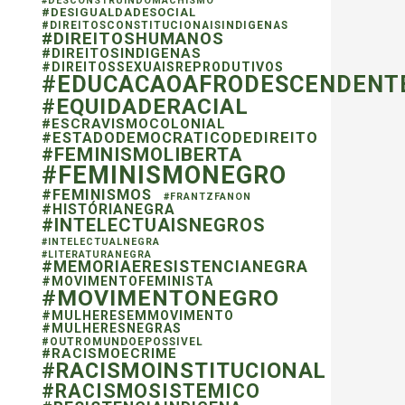
#DESCONSTRUINDOMACHISMO
#DESIGUALDADESOCIAL
#DIREITOSCONSTITUCIONAISINDIGENAS
#DIREITOSHUMANOS
#DIREITOSINDIGENAS
#DIREITOSSEXUAISREPRODUTIVOS
#EDUCACAOAFRODESCENDENT
#EQUIDADERACIAL
#ESCRAVISMOCOLONIAL
#ESTADODEMOCRATICODEDIREITO
#FEMINISMOLIBERTA
#FEMINISMONEGRO
#FEMINISMOS
#FRANTZFANON
#HISTÓRIANEGRA
#INTELECTUAISNEGROS
#INTELECTUALNEGRA
#LITERATURANEGRA
#MEMORIAERESISTENCIANEGRA
#MOVIMENTOFEMINISTA
#MOVIMENTONEGRO
#MULHERESEMMOVIMENTO
#MULHERESNEGRAS
#OUTROMUNDOEPOSSIVEL
#RACISMOECRIME
#RACISMOINSTITUCIONAL
#RACISMOSISTEMICO