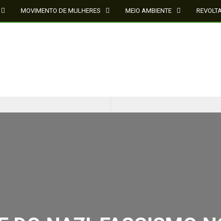
MOVIMENTO DE MULHERES
MEIO AMBIENTE
REVOLT
CINQUENTA ANOS DEPOIS DE SOWETO; UMA LUTA SEM DOCUMENTAÇÃO NÃO É UMA LUTA
O ESTADO DO SÉCULO XXI E A SOBERANIA SOBRE DADOS EM CONHECIMENTO ESTRATÉGICO
 DO NAZI-FASCISMO NO