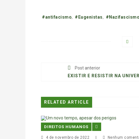
Tags:
#antifacismo
,
#Eugenistas
,
#Nazifascismo
Post anterior
RELATED ARTICLE
DIREITOS HUMANOS
4 de novembro de 2022
|
Nenhum comentá