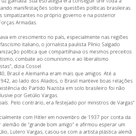
uz gamada. Sua estratégia era conseguir unir toda a
tando manifestações sobre questões políticas brasileiras.
s simpatizantes no próprio governo e na posterior
Forças Armadas.
ava em crescimento no país, especialmente nas regiões
ascismo italiano, o jornalista paulista Plínio Salgado
rganização política que compartilhava os mesmos preceitos
itismo, combate ao comunismo e ao liberalismo.
tas”, dizia Cossel.
40, Brasil e Alemanha eram mais que amigos. Até a
42, ao lado dos Aliados, o Brasil manteve boas relações
stência do Partido Nazista em solo brasileiro foi não
lusive por Getúlio Vargas.
aís. Pelo contrário, era festejado por ministros de Vargas”
icialmente com Hitler em novembro de 1937 por conta da
r alemão de “grande bom amigo” e afirmou esperar um
úlio, Lutero Vargas, casou-se com a artista plástica alemã