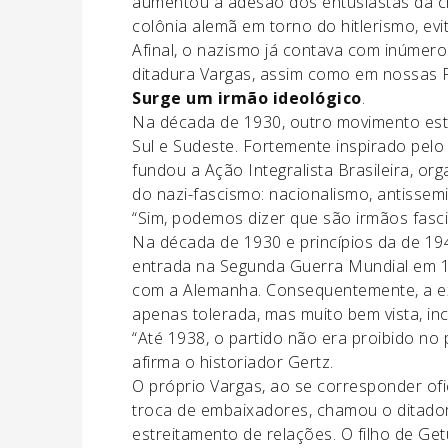
aumentou a adesão dos entusiastas da cr
colônia alemã em torno do hitlerismo, evi
Afinal, o nazismo já contava com inúmero
ditadura Vargas, assim como em nossas 
Surge um irmão ideológico
.
Na década de 1930, outro movimento est
Sul e Sudeste. Fortemente inspirado pelo f
fundou a Ação Integralista Brasileira, o
do nazi-fascismo: nacionalismo, antissem
“Sim, podemos dizer que são irmãos fascis
Na década de 1930 e princípios da de 19
entrada na Segunda Guerra Mundial em 19
com a Alemanha. Consequentemente, a exi
apenas tolerada, mas muito bem vista, inc
“Até 1938, o partido não era proibido no p
afirma o historiador Gertz.
O próprio Vargas, ao se corresponder of
troca de embaixadores, chamou o ditado
estreitamento de relações. O filho de Get