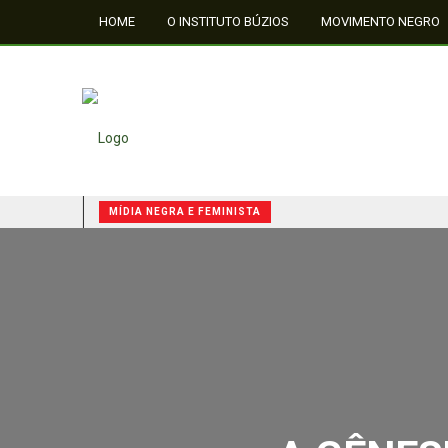
HOME
O INSTITUTO BÚZIOS
MOVIMENTO NEGRO
FALE CONOSCO
MÍDIA NEGRA E FEMINISTA
QUILOMBOS: A RESISTÊNCIA NEGRA NO BRASIL
MÍDIA NEGRA E FEMINISTA
MÍDIA NEGRA E FEMINISTA
A GÊNESE