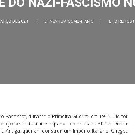
RÇO DE 2021
|
NENHUM COMENTÁRIO
|
DIREITOS HU
o Fascista”, durante a Primeira Guerra, em 1915. Ele foi
esejo de restaurar e expandir colônias na África. Diziam
a Antiga, queriam construir um Império Italiano. Chegou