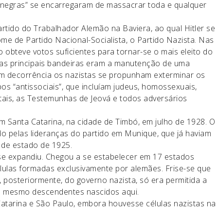
s negras” se encarregaram de massacrar toda e qualquer
artido do Trabalhador Alemão na Baviera, ao qual Hitler se
me de Partido Nacional-Socialista, o Partido Nazista. Nas
 obteve votos suficientes para tornar-se o mais eleito do
Suas principais bandeiras eram a manutenção de uma
 em decorrência os nazistas se propunham exterminar os
s “antissociais”, que incluíam judeus, homossexuais,
ntais, as Testemunhas de Jeová e todos adversários
em Santa Catarina, na cidade de Timbó, em julho de 1928. O
ido pelas lideranças do partido em Munique, que já haviam
e de estado de 1925.
 se expandiu. Chegou a se estabelecer em 17 estados
lulas formadas exclusivamente por alemães. Frise-se que
posteriormente, do governo nazista, só era permitida a
té mesmo descendentes nascidos aqui.
Catarina e São Paulo, embora houvesse células nazistas na