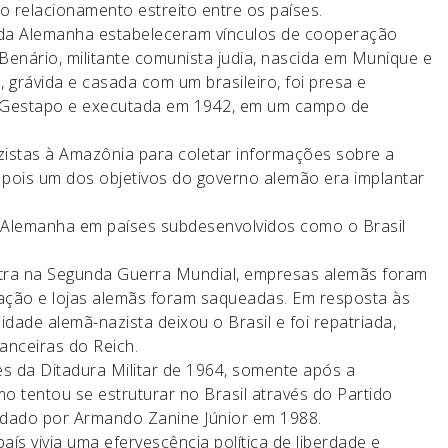
o relacionamento estreito entre os países.
o da Alemanha estabeleceram vínculos de cooperação
 Benário, militante comunista judia, nascida em Munique e
 grávida e casada com um brasileiro, foi presa e
à Gestapo e executada em 1942, em um campo de
istas à Amazônia para coletar informações sobre a
o, pois um dos objetivos do governo alemão era implantar
a Alemanha em países subdesenvolvidos como o Brasil
ntra na Segunda Guerra Mundial, empresas alemãs foram
ação e lojas alemãs foram saqueadas. Em resposta às
idade alemã-nazista deixou o Brasil e foi repatriada,
nceiras do Reich.
es da Ditadura Militar de 1964, somente após a
 tentou se estruturar no Brasil através do Partido
undado por Armando Zanine Júnior em 1988.
aís vivia uma efervescência política de liberdade e