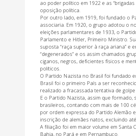
ao poder político em 1922 e as “brigada
oposição política.
Por outro lado, em 1919, foi fundado o P
associaria. Em 1920, o grupo adotou o no
eleições parlamentares de 1933, o Partido
Parlamento e Hitler, Primeiro Ministro. 
suposta “raça superior à raça ariana” e
“degenerados” e os assim chamados grupo
ciganos, negros, deficientes físicos e me
políticos.
O Partido Nazista no Brasil foi fundado 
Brasil foi o primeiro País a ser reconhec
realizado a fracassada tentativa de golp
E o Partido Nazista, assim que formado,
brasileiros, contando com mais de 100 cé
por ordem expressa do Partido Alemão e, 
inscrição de alemães natos, excluindo a
A filiação foi em maior volume em Santa 
Bahia, no Pará e em Pernambuco.