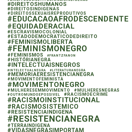
#DIREITOSHUMANOS
#DIREITOSINDIGENAS
#DIREITOSSEXUAISREPRODUTIVOS
#EDUCACAOAFRODESCENDENTE
#EQUIDADERACIAL
#ESCRAVISMOCOLONIAL
#ESTADODEMOCRATICODEDIREITO
#FEMINISMOLIBERTA
#FEMINISMONEGRO
#FEMINISMOS
#FRANTZFANON
#HISTÓRIANEGRA
#INTELECTUAISNEGROS
#INTELECTUALNEGRA
#LITERATURANEGRA
#MEMORIAERESISTENCIANEGRA
#MOVIMENTOFEMINISTA
#MOVIMENTONEGRO
#MULHERESEMMOVIMENTO
#MULHERESNEGRAS
#RACISMOECRIME
#OUTROMUNDOEPOSSIVEL
#RACISMOINSTITUCIONAL
#RACISMOSISTEMICO
#RESISTENCIAINDIGENA
#RESISTENCIANEGRA
#TERRAINDIGENA
#VIDASNEGRASIMPORTAM