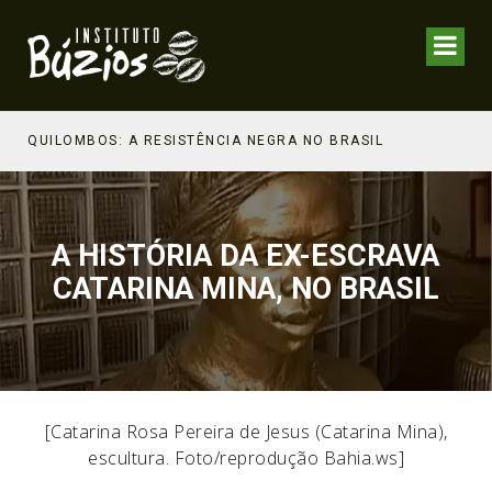
NHECIMENTO ESTRATÉGICO
QUILOMBOS: A RESISTÊNCIA NEGRA NO BRASIL
A HISTÓRIA DA EX-ESCRAVA
CATARINA MINA, NO BRASIL
[Catarina Rosa Pereira de Jesus (Catarina Mina),
escultura. Foto/reprodução Bahia.ws]