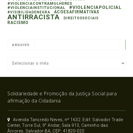
#VIOLENCIACONTRAMULHERES
#VIOLENCIAPOLICIAL
#VIOLENCIAINSTITUCIONAL
ACOESAFIRMATIVAS
#VISIBILIDADENEGRA
ANTIRRACISTA
DIREITOSSOCIAIS
RACISMO
ARQUIVO
Solidariedade e Promoção da Justiça Social para
afirmação da Cidadania
Avenida Tancredo Neves, nº 1632. Edif. Salvador Trade
Center, Torre Sul, 9° Andar, Sala 913, Caminho das
Árvores, Salvador-BA, CEP: 41820-020