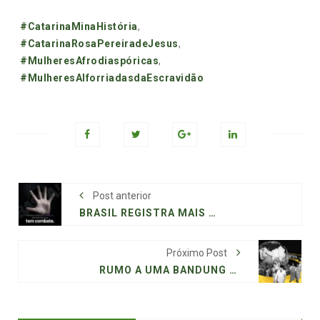
Tags:
#CatarinaMinaHistória
,
#CatarinaRosaPereiradeJesus
,
#MulheresAfrodiaspóricas
,
#MulheresAlforriadasdaEscravidão
Post anterior
BRASIL REGISTRA MAIS DE 1 MILHÃO DE ATENDIMENTOS POR VIOLÊNCIA CONTRA MULHERES
Próximo Post
RUMO A UMA BANDUNG DOS POVOS