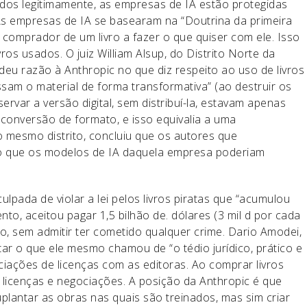
rados legitimamente, as empresas de IA estão protegidas
 As empresas de IA se basearam na “Doutrina da primeira
o comprador de um livro a fazer o que quiser com ele. Isso
ros usados. O juiz William Alsup, do Distrito Norte da
, deu razão à Anthropic no que diz respeito ao uso de livros
sam o material de forma transformativa” (ao destruir os
var a versão digital, sem distribuí-la, estavam apenas
onversão de formato, e isso equivalia a uma
o mesmo distrito, concluiu que os autores que
 que os modelos de IA daquela empresa poderiam
ulpada de violar a lei pelos livros piratas que “acumulou
ento, aceitou pagar 1,5 bilhão de. dólares (3 mil d por cada
, sem admitir ter cometido qualquer crime. Dario Amodei,
itar o que ele mesmo chamou de “o tédio jurídico, prático e
ciações de licenças com as editoras. Ao comprar livros
 licenças e negociações. A posição da Anthropic é que
lantar as obras nas quais são treinados, mas sim criar