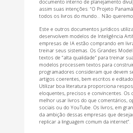
documento interno de planejamento divu
assim suas intenções: “O Projeto Panamá 
todos os livros do mundo… Não queremos
Este e outros documentos jurídicos utili
desenvolvem modelos de Inteligência Artif
empresas de IA estão comprando em livra
treinar seus sistemas. Os Grandes Model
textos de “alta qualidade” para treinar s
modelos processem textos para construir 
programadores consideram que devem ser 
artigos coerentes, bem escritos e edita
Utilizar boa literatura proporciona resp
eloquentes, precisos e convincentes. Os
melhor usar livros do que comentários, o
sociais ou do YouTube. Os livros, em gra
da ambição dessas empresas que desejam
replicar a linguagem comum da internet”.