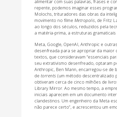
alimentar com suas palavras, frases e c
repente, podemos imaginar esses progra
Molochs, trituradores das obras da intel
movimento no filme
Metropolis
, de Fritz
ao longo dos séculos, reduzidos pela tec
a matéria-prima, a estruturas gramaticais 
Meta, Google, OpenAI, Anthropic e outr
desenfreada para se apropriar da maior q
textos, que consideravam “essenciais para
seu extrativismo desenfreado, optaram p
Anthropic, Ben Mann, encarregou-se de ba
de
torrents
(um método descentralizado pa
obtiveram cerca de cinco milhões de livro
Library Mirror. Ao mesmo tempo, a empr
iniciais aparecem em um documento inter
clandestinos. Um engenheiro da Meta es
não parece certo”, e acrescentou um emoj