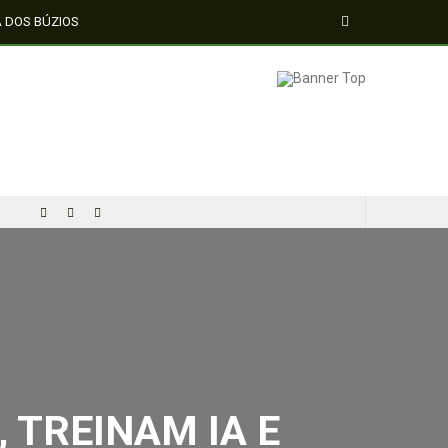
A DOS BÚZIOS
MÍDIA NEGRA E FEMI
CINQUENTA ANOS DEPOIS DE SOWETO; UMA LUTA SEM DOCUMENTAÇÃO NÃO É UMA LUTA
 TREINAM IA E