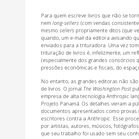
Para quem escreve livros que não se to
nem
long-sellers
(com vendas consistentes
mesmo
sellers
propriamente ditos (que v
quando, um e-mail da editora avisando q
enviados para a trituradora. Uma vez tom
trituração de livros é, infelizmente, um 
(especialmente dos grandes consórcios q
pressões econômicas e fiscais, do espaço
No entanto, as grandes editoras não sã
de livros. O jornal
The
Washington Post
pub
empresa de alta tecnologia Anthropic la
Projeto Panamá. Os detalhes vieram a púb
documentos apresentados como provas no
escritores contra a Anthropic. Esse proce
por artistas, autores, músicos, fotógrafo
que seu trabalho foi usado sem seu conh