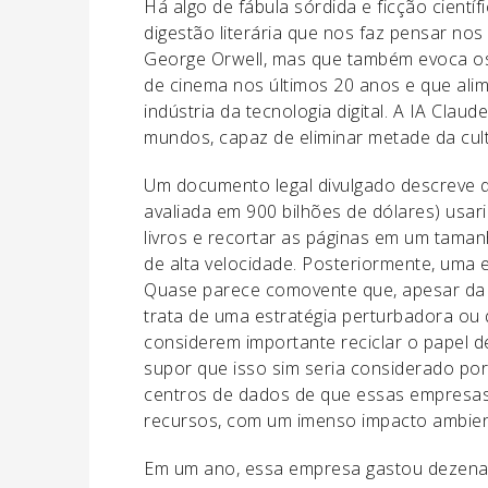
Há algo de fábula sórdida e ficção cient
digestão literária que nos faz pensar nos
George Orwell, mas que também evoca os
de cinema nos últimos 20 anos e que ali
indústria da tecnologia digital. A IA Cla
mundos, capaz de eliminar metade da cultur
Um documento legal divulgado descreve q
avaliada em 900 bilhões de dólares) usar
livros e recortar as páginas em um tama
de alta velocidade. Posteriormente, uma 
Quase parece comovente que, apesar da 
trata de uma estratégia perturbadora ou
considerem importante reciclar o papel d
supor que isso sim seria considerado po
centros de dados de que essas empresas
recursos, com um imenso impacto ambien
Em um ano, essa empresa gastou dezenas d