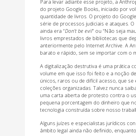
Para levar adiante esse projeto, a Anthr
do projeto Google Books, iniciado por vo
quantidade de livros. O projeto do Googl
série de processos judiciais e ataques.
ainda era “
Don’t be evil
” ou “Não seja ma
livros emprestados de bibliotecas que de
anteriormente pelo Internet Archive. A A
barato e rápido, sem se importar com o m
A digitalização destrutiva é uma prática
volume em que isso foi feito e a noção d
únicos, raros ou de difícil acesso, que 
coleções organizadas. Talvez nunca saib
uma carta aberta de protesto contra o us
pequena porcentagem do dinheiro que no
tecnologia construída sobre nosso traba
Alguns juízes e especialistas jurídicos 
âmbito legal ainda não definido, enquant