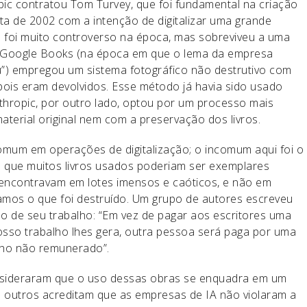
opic contratou Tom Turvey, que foi fundamental na criação
lta de 2002 com a intenção de digitalizar uma grande
e foi muito controverso na época, mas sobreviveu a uma
 O Google Books (na época em que o lema da empresa
u”) empregou um sistema fotográfico não destrutivo com
pois eram devolvidos. Esse método já havia sido usado
nthropic, por outro lado, optou por um processo mais
aterial original nem com a preservação dos livros.
 comum em operações de digitalização; o incomum aqui foi o
e que muitos livros usados poderiam ser exemplares
se encontravam em lotes imensos e caóticos, e não em
amos o que foi destruído. Um grupo de autores escreveu
o de seu trabalho: “Em vez de pagar aos escritores uma
sso trabalho lhes gera, outra pessoa será paga por uma
lho não remunerado”.
consideraram que o uso dessas obras se enquadra em um
o outros acreditam que as empresas de IA não violaram a