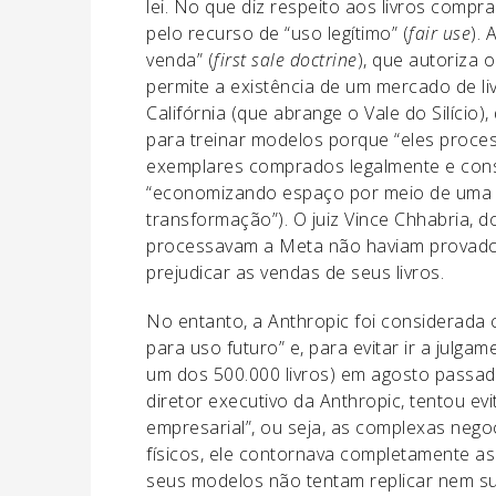
lei. No que diz respeito aos livros comp
pelo recurso de “uso legítimo” (
fair use
).
venda” (
first sale doctrine
), que autoriza 
permite a existência de um mercado de liv
Califórnia (que abrange o Vale do Silício)
para treinar modelos porque “eles proces
exemplares comprados legalmente e conser
“economizando espaço por meio de uma c
transformação”). O juiz Vince Chhabria, d
processavam a Meta não haviam provado
prejudicar as vendas de seus livros.
No entanto, a Anthropic foi considerada c
para uso futuro” e, para evitar ir a julgam
um dos 500.000 livros) em agosto passado
diretor executivo da Anthropic, tentou ev
empresarial”, ou seja, as complexas nego
físicos, ele contornava completamente as
seus modelos não tentam replicar nem sup