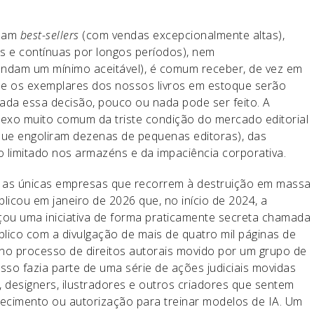
rnam
best-sellers
(com vendas excepcionalmente altas),
 e contínuas por longos períodos), nem
endam um mínimo aceitável), é comum receber, de vez em
ue os exemplares dos nossos livros em estoque serão
ada essa decisão, pouco ou nada pode ser feito. A
reflexo muito comum da triste condição do mercado editorial
ue engoliram dezenas de pequenas editoras), das
 limitado nos armazéns e da impaciência corporativa.
o as únicas empresas que recorrem à destruição em massa
licou em janeiro de 2026 que, no início de 2024, a
nçou uma iniciativa de forma praticamente secreta chamada
lico com a divulgação de mais de quatro mil páginas de
 processo de direitos autorais movido por um grupo de
sso fazia parte de uma série de ações judiciais movidas
s, designers, ilustradores e outros criadores que sentem
ecimento ou autorização para treinar modelos de IA. Um