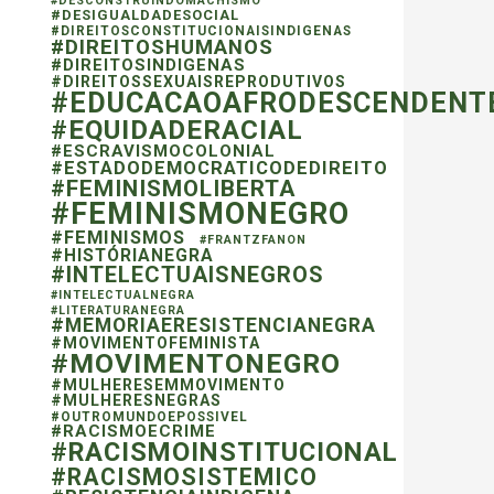
#DESCONSTRUINDOMACHISMO
#DESIGUALDADESOCIAL
#DIREITOSCONSTITUCIONAISINDIGENAS
#DIREITOSHUMANOS
#DIREITOSINDIGENAS
#DIREITOSSEXUAISREPRODUTIVOS
#EDUCACAOAFRODESCENDENT
#EQUIDADERACIAL
#ESCRAVISMOCOLONIAL
#ESTADODEMOCRATICODEDIREITO
#FEMINISMOLIBERTA
#FEMINISMONEGRO
#FEMINISMOS
#FRANTZFANON
#HISTÓRIANEGRA
#INTELECTUAISNEGROS
#INTELECTUALNEGRA
#LITERATURANEGRA
#MEMORIAERESISTENCIANEGRA
#MOVIMENTOFEMINISTA
#MOVIMENTONEGRO
#MULHERESEMMOVIMENTO
#MULHERESNEGRAS
#OUTROMUNDOEPOSSIVEL
#RACISMOECRIME
#RACISMOINSTITUCIONAL
#RACISMOSISTEMICO