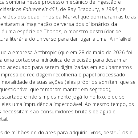
ífica sombria nesse processo mecânico de ingestão e
 clássicos
Fahrenheit 451
, de Ray Bradbury, e
1984
, de
 vilões dos quadrinhos da Marvel que dominaram as telas
mentaram a imaginação perversa dos bilionários da
ude é uma espécie de Thanos, o monstro destruidor de
a literária do universo para dar lugar a uma IA infalível.
ue a empresa Anthropic (que em 28 de maio de 2026 foi
ia uma cortadora hidráulica de precisão para desarmar
nho adequado para serem digitalizadas em equipamentos
empresa de reciclagem recolheria o papel processado.
imoralidade de suas ações (eles próprios admitem que se
 questionável que tentaram manter em segredo),
escartado e não simplesmente jogá-lo no lixo; é de se
r eles uma imprudência imperdoável. Ao mesmo tempo, os
 necessitam são consumidores brutais de água e
tal.
e milhões de dólares para adquirir livros, destruí-los e