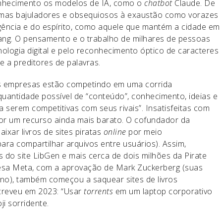
onhecimento os modelos de IA, como o
chatbot
Claude. De
mas bajuladores e obsequiosos à exaustão como vorazes
igência e do espírito, como aquele que mantém a cidade em
 Lang. O pensamento e o trabalho de milhares de pessoas
nologia digital e pelo reconhecimento óptico de caracteres
e a preditores de palavras.
as empresas estão competindo em uma corrida
uantidade possível de “conteúdo”, conhecimento, ideias e
 serem competitivas com seus rivais”. Insatisfeitas com
or um recurso ainda mais barato. O cofundador da
ixar livros de sites piratas
online
por meio
ra compartilhar arquivos entre usuários). Assim,
s do site LibGen e mais cerca de dois milhões da Pirate
esa Meta, com a aprovação de Mark Zuckerberg (suas
no), também começou a saquear sites de livros
creveu em 2023: “Usar
torrents
em um laptop corporativo
i sorridente.