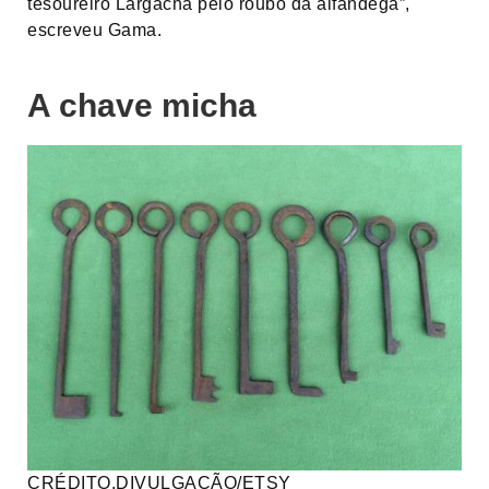
tesoureiro Largacha pelo roubo da alfândega”,
escreveu Gama.
A chave micha
CRÉDITO,
DIVULGAÇÃO/ETSY