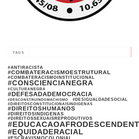
TAGS
#ANTIRACISTA
#COMBATERACISMOESTRUTURAL
#COMBATERACISMOINSTITUCIONAL
#CONSCIENCIANEGRA
#CULTURANEGRA
#DEFESADADEMOCRACIA
#DESIGUALDADESOCIAL
#DESCONSTRUINDOMACHISMO
#DIREITOSCONSTITUCIONAISINDIGENAS
#DIREITOSHUMANOS
#DIREITOSINDIGENAS
#DIREITOSSEXUAISREPRODUTIVOS
#EDUCACAOAFRODESCENDEN
#EQUIDADERACIAL
#ESCRAVISMOCOLONIAL