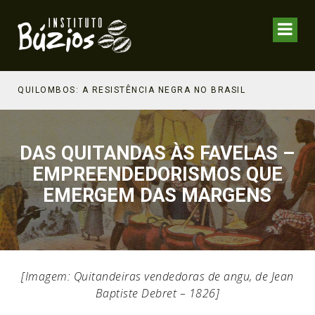
NHECIMENTO ESTRATÉGICO
QUILOMBOS: A RESISTÊNCIA NEGRA NO BRASIL
DAS QUITANDAS ÀS FAVELAS –
EMPREENDEDORISMOS QUE
EMERGEM DAS MARGENS
[Imagem: Quitandeiras vendedoras de angu, de Jean
Baptiste Debret – 1826]