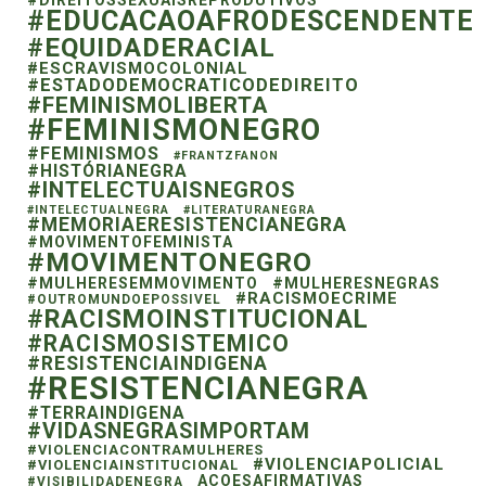
#EDUCACAOAFRODESCENDENTE
#EQUIDADERACIAL
#ESCRAVISMOCOLONIAL
#ESTADODEMOCRATICODEDIREITO
#FEMINISMOLIBERTA
#FEMINISMONEGRO
#FEMINISMOS
#FRANTZFANON
#HISTÓRIANEGRA
#INTELECTUAISNEGROS
#INTELECTUALNEGRA
#LITERATURANEGRA
#MEMORIAERESISTENCIANEGRA
#MOVIMENTOFEMINISTA
#MOVIMENTONEGRO
#MULHERESEMMOVIMENTO
#MULHERESNEGRAS
#RACISMOECRIME
#OUTROMUNDOEPOSSIVEL
#RACISMOINSTITUCIONAL
#RACISMOSISTEMICO
#RESISTENCIAINDIGENA
#RESISTENCIANEGRA
#TERRAINDIGENA
#VIDASNEGRASIMPORTAM
#VIOLENCIACONTRAMULHERES
#VIOLENCIAPOLICIAL
#VIOLENCIAINSTITUCIONAL
ACOESAFIRMATIVAS
#VISIBILIDADENEGRA