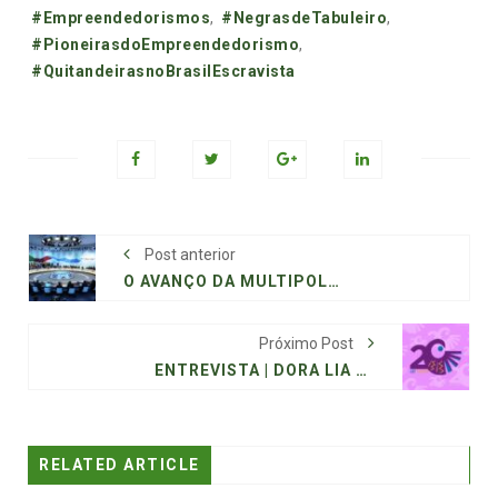
Tags:
#Empreendedorismos
,
#NegrasdeTabuleiro
,
#PioneirasdoEmpreendedorismo
,
#QuitandeirasnoBrasilEscravista
Post anterior
O AVANÇO DA MULTIPOLARIDADE RUSSO-AFRICANA
Próximo Post
ENTREVISTA | DORA LIA A AUTORA DO “SELO COMEMORATIVO DE 20 ANOS DA LEI 10.639”
RELATED ARTICLE