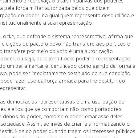
tamento e reprovação a tais iniciativas dos poderes
ida pela força militar autorizada pelos que dizem
rpação do poder, na qual quem representa desqualifica e
stitucionalmente a sua representação.
 Locke, que defende o sistema representativo, afirma que
eleições ou pacto o povo não transfere aos políticos o
ovo transfere por meio do voto é uma autorização
 poder, ou seja, para John Locke poder e representação
ndo um parlamentar é identificado como agindo de forma a
ovo, pode ser imediatamente destituído da sua condição
pode fazer uso da força armada para lhe destituir do
representar.
as democracias representativas é uma usurpação do
ntes eleitos que se comportam não como portadores
o donos do poder, como se o poder emanasse deles
ociedade. Assim, ao invés de criar leis normatizando o
estitui-los do poder quando traem os interesses públicos