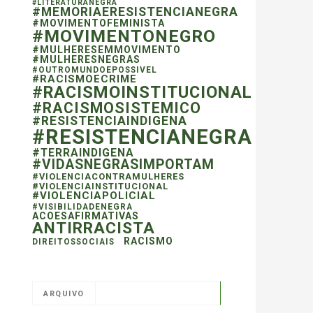
#LITERATURANEGRA
#MEMORIAERESISTENCIANEGRA
#MOVIMENTOFEMINISTA
#MOVIMENTONEGRO
#MULHERESEMMOVIMENTO
#MULHERESNEGRAS
#OUTROMUNDOEPOSSIVEL
#RACISMOECRIME
#RACISMOINSTITUCIONAL
#RACISMOSISTEMICO
#RESISTENCIAINDIGENA
#RESISTENCIANEGRA
#TERRAINDIGENA
#VIDASNEGRASIMPORTAM
#VIOLENCIACONTRAMULHERES
#VIOLENCIAINSTITUCIONAL
#VIOLENCIAPOLICIAL
#VISIBILIDADENEGRA
ACOESAFIRMATIVAS
ANTIRRACISTA
RACISMO
DIREITOSSOCIAIS
ARQUIVO