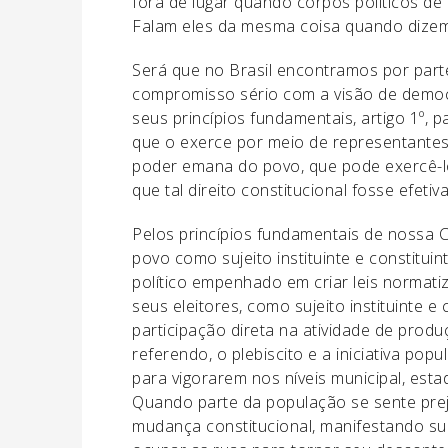
fora de lugar quando corpos políticos de
Falam eles da mesma coisa quando dizem
Será que no Brasil encontramos por parte
compromisso sério com a visão de democ
seus princípios fundamentais, artigo 1º,
que o exerce por meio de representantes 
poder emana do povo, que pode exercê-l
que tal direito constitucional fosse efetiva
Pelos princípios fundamentais de nossa C
povo como sujeito instituinte e constitui
político empenhado em criar leis normat
seus eleitores, como sujeito instituinte e
participação direta na atividade de produ
referendo, o plebiscito e a iniciativa po
para vigorarem nos níveis municipal, esta
Quando parte da população se sente prej
mudança constitucional, manifestando s