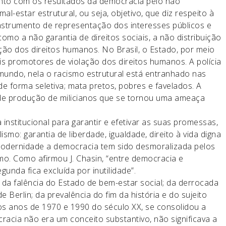
nto com os resultados da democracia pelo não
-estar estrutural, ou seja, objetivo, que diz respeito à
nstrumento de representação dos interesses públicos e
omo a não garantia de direitos sociais, a não distribuição
ção dos direitos humanos. No Brasil, o Estado, por meio
ais promotores de violação dos direitos humanos. A polícia
mundo, nela o racismo estrutural está entranhado nas
e forma seletiva; mata pretos, pobres e favelados. A
io de produção de milicianos que se tornou uma ameaça
nstitucional para garantir e efetivar as suas promessas,
o: garantia de liberdade, igualdade, direito à vida digna
modernidade a democracia tem sido desmoralizada pelos
mo. Como afirmou J. Chasin, “entre democracia e
unda fica excluída por inutilidade”.
; da falência do Estado de bem-estar social; da derrocada
 Berlin; da prevalência do fim da história e do sujeito
 os anos de 1970 e 1990 do século XX, se consolidou a
acia não era um conceito substantivo, não significava a