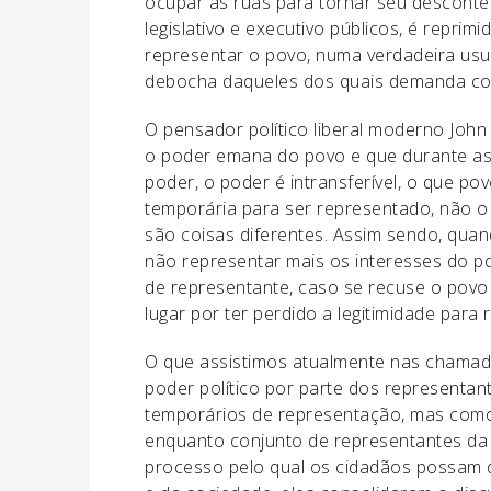
ocupar as ruas para tornar seu desconten
legislativo e executivo públicos, é reprim
representar o povo, numa verdadeira usu
debocha daqueles dos quais demanda con
O pensador político liberal moderno John
o poder emana do povo e que durante as 
poder, o poder é intransferível, o que p
temporária para ser representado, não o
são coisas diferentes. Assim sendo, qua
não representar mais os interesses do p
de representante, caso se recuse o povo 
lugar por ter perdido a legitimidade para 
O que assistimos atualmente nas chamad
poder político por parte dos representa
temporários de representação, mas com
enquanto conjunto de representantes da s
processo pelo qual os cidadãos possam d