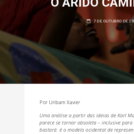
7 DE OUTUBRO DE 202
Por Uribam Xavier
Uma análise a partir das ideias de Karl Ma
parece se tornar obsoleta – inclusive p
bastará: é o modelo ocidental de represen