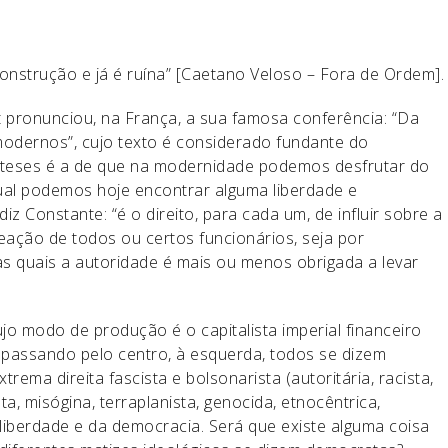
onstrução e já é ruína” [Caetano Veloso – Fora de Ordem].
 pronunciou, na França, a sua famosa conferência: “Da
odernos”, cujo texto é considerado fundante do
s teses é a de que na modernidade podemos desfrutar do
qual podemos hoje encontrar alguma liberdade e
diz Constante: “é o direito, para cada um, de influir sobre a
eação de todos ou certos funcionários, seja por
 às quais a autoridade é mais ou menos obrigada a levar
o modo de produção é o capitalista imperial financeiro
a, passando pelo centro, à esquerda, todos se dizem
rema direita fascista e bolsonarista (autoritária, racista,
a, misógina, terraplanista, genocida, etnocêntrica,
da liberdade e da democracia. Será que existe alguma coisa