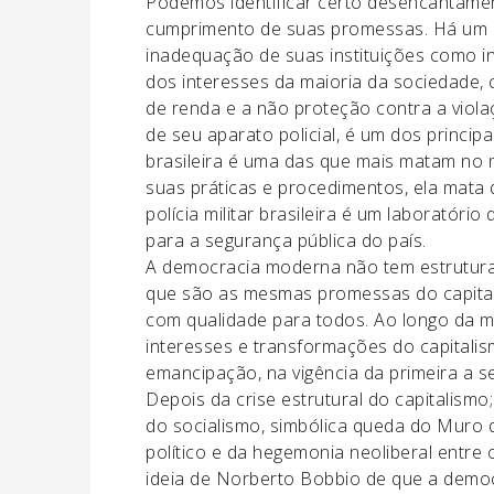
Podemos identificar certo desencantame
cumprimento de suas promessas. Há um mal
inadequação de suas instituições como i
dos interesses da maioria da sociedade, c
de renda e a não proteção contra a viola
de seu aparato policial, é um dos princip
brasileira é uma das que mais matam no 
suas práticas e procedimentos, ela mata d
polícia militar brasileira é um laboratór
para a segurança pública do país.
A democracia moderna não tem estrutura i
que são as mesmas promessas do capitalism
com qualidade para todos. Ao longo da 
interesses e transformações do capitalis
emancipação, na vigência da primeira a seg
Depois da crise estrutural do capitalismo
do socialismo, simbólica queda do Muro de
político e da hegemonia neoliberal entre
ideia de Norberto Bobbio de que a democr