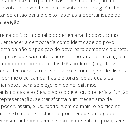
urso de que a culpa, nos casos de má utilização do
abe votar, que vende voto, que vota porque alguém lhe
stando então para o eleitor apenas a oportunidade de
 eleição.
tema político no qual o poder emana do povo, como
ja, entender a democracia como identidade do povo
lema da não disposição do povo para democracia direta,
er pelos que são autorizados temporariamente a agirem
ão do poder por parte dos três poderes (Legislativo,
ando a democracia num simulacro e num objeto de disputa
r por meio de campanhas eleitorais, pelas quais os
iar votos para se elegerem como legítimos
nismo das eleições, o voto do eleitor, que teria a função
a representação, se transforma num mecanismo de
 poder, assim, é usurpado. Além do mais, o político se
num sistema de simulacro e por meio de um jogo de
epresentante de quem ele não representa (o povo, seus