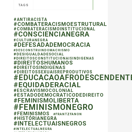
TAGS
#ANTIRACISTA
#COMBATERACISMOESTRUTURAL
#COMBATERACISMOINSTITUCIONAL
#CONSCIENCIANEGRA
#CULTURANEGRA
#DEFESADADEMOCRACIA
#DESCONSTRUINDOMACHISMO
#DESIGUALDADESOCIAL
#DIREITOSCONSTITUCIONAISINDIGENAS
#DIREITOSHUMANOS
#DIREITOSINDIGENAS
#DIREITOSSEXUAISREPRODUTIVOS
#EDUCACAOAFRODESCENDENT
#EQUIDADERACIAL
#ESCRAVISMOCOLONIAL
#ESTADODEMOCRATICODEDIREITO
#FEMINISMOLIBERTA
#FEMINISMONEGRO
#FEMINISMOS
#FRANTZFANON
#HISTÓRIANEGRA
#INTELECTUAISNEGROS
#INTELECTUALNEGRA