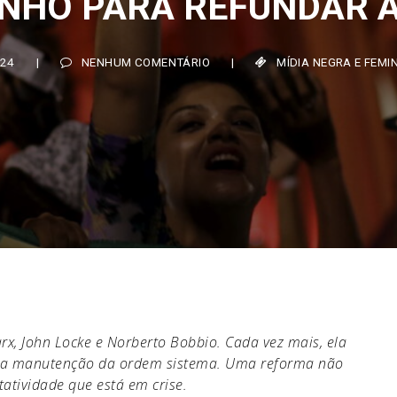
4
|
NENHUM COMENTÁRIO
|
MÍDIA NEGRA E FEMINIST
rx, John Locke e Norberto Bobbio. Cada vez mais, ela
ara a manutenção da ordem sistema. Uma reforma não
tatividade que está em crise.