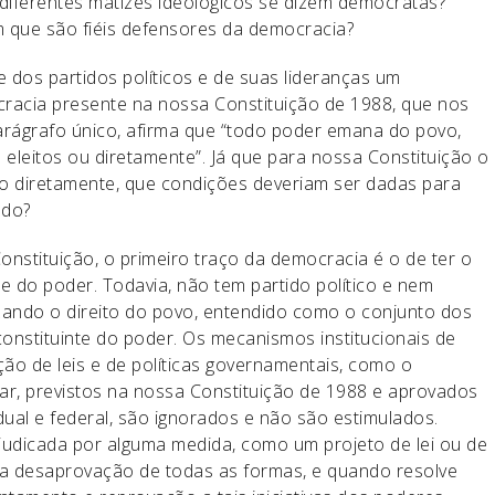
 diferentes matizes ideológicos se dizem democratas?
 que são fiéis defensores da democracia?
 dos partidos políticos e de suas lideranças um
racia presente na nossa Constituição de 1988, que nos
 parágrafo único, afirma que “todo poder emana do povo,
eleitos ou diretamente”. Já que para nossa Constituição o
o diretamente, que condições deveriam ser dadas para
do?​
onstituição, o primeiro traço da democracia é o de ter o
nte do poder. Todavia, não tem partido político e nem
izando o direito do povo, entendido como o conjunto dos
 constituinte do poder. Os mecanismos institucionais de
ção de leis e de políticas governamentais, como o
pular, previstos na nossa Constituição de 1988 e aprovados
dual e federal, são ignorados e não são estimulados.
udicada por alguma medida, como um projeto de lei ou de
ua desaprovação de todas as formas, e quando resolve