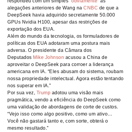
respondeu com um simples
“obviamente”
às
alegações anteriores de Wang na
CNBC
de que a
DeepSeek havia adquirido secretamente 50.000
GPUs Nvidia H100, apesar das restrições de
exportação dos EUA.
Além do mundo da tecnologia, os formuladores de
políticas dos EUA adotaram uma postura mais
adversa. O presidente da Câmara dos
Deputados
Mike Johnson
acusou a China de
aproveitar o DeepSeek para corroer a liderança
americana em IA. “Eles abusam do sistema, roubam
nossa propriedade intelectual. Agora estão tentando
nos superar em IA.”
Por sua vez,
Trump
adotou uma visão mais
pragmática, vendo a eficiência do DeepSeek como
uma validação de abordagens de corte de custos.
“Vejo isso como algo positivo, como um ativo…
Você não gastará tanto e, com sorte, obterá o
mesmo resultado.”