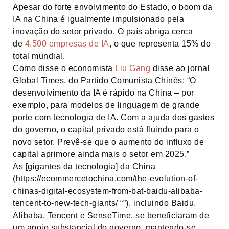
Apesar do forte envolvimento do Estado, o boom da
IA na China é igualmente impulsionado pela
inovação do setor privado. O país abriga cerca
de
4.500 empresas de IA
, o que representa 15% do
total mundial.
Como disse o economista
Liu Gang
disse ao jornal
Global Times, do Partido Comunista Chinês: “O
desenvolvimento da IA é rápido na China – por
exemplo, para modelos de linguagem de grande
porte com tecnologia de IA. Com a ajuda dos gastos
do governo, o capital privado está fluindo para o
novo setor. Prevê-se que o aumento do influxo de
capital aprimore ainda mais o setor em 2025.”
As [gigantes da tecnologia] da China
(https://ecommercetochina.com/the-evolution-of-
chinas-digital-ecosystem-from-bat-baidu-alibaba-
tencent-to-new-tech-giants/ “”), incluindo Baidu,
Alibaba, Tencent e SenseTime, se beneficiaram de
um apoio substancial do governo, mantendo-se