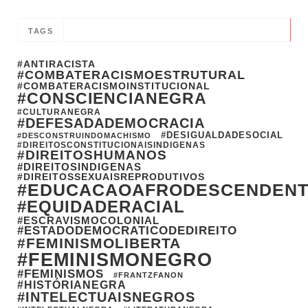
TAGS
#ANTIRACISTA
#COMBATERACISMOESTRUTURAL
#COMBATERACISMOINSTITUCIONAL
#CONSCIENCIANEGRA
#CULTURANEGRA
#DEFESADADEMOCRACIA
#DESIGUALDADESOCIAL
#DESCONSTRUINDOMACHISMO
#DIREITOSCONSTITUCIONAISINDIGENAS
#DIREITOSHUMANOS
#DIREITOSINDIGENAS
#DIREITOSSEXUAISREPRODUTIVOS
#EDUCACAOAFRODESCENDEN
#EQUIDADERACIAL
#ESCRAVISMOCOLONIAL
#ESTADODEMOCRATICODEDIREITO
#FEMINISMOLIBERTA
#FEMINISMONEGRO
#FEMINISMOS
#FRANTZFANON
#HISTÓRIANEGRA
#INTELECTUAISNEGROS