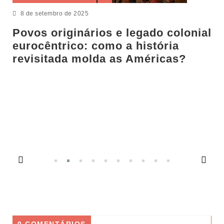
ro de 2025
DIREITOS HU
riginários e legado colonial
30 de maio de 20
trico: como a história
ada molda as Américas?
Novo centr
diversidad
indígenas 