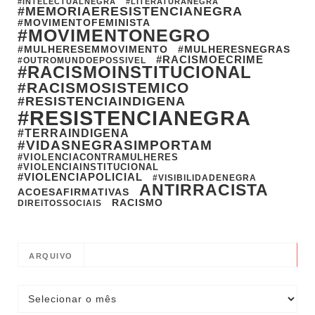
#INTELECTUALNEGRA
#LITERATURANEGRA
#MEMORIAERESISTENCIANEGRA
#MOVIMENTOFEMINISTA
#MOVIMENTONEGRO
#MULHERESEMMOVIMENTO
#MULHERESNEGRAS
#RACISMOECRIME
#OUTROMUNDOEPOSSIVEL
#RACISMOINSTITUCIONAL
#RACISMOSISTEMICO
#RESISTENCIAINDIGENA
#RESISTENCIANEGRA
#TERRAINDIGENA
#VIDASNEGRASIMPORTAM
#VIOLENCIACONTRAMULHERES
#VIOLENCIAINSTITUCIONAL
#VIOLENCIAPOLICIAL
#VISIBILIDADENEGRA
ANTIRRACISTA
ACOESAFIRMATIVAS
RACISMO
DIREITOSSOCIAIS
ARQUIVO