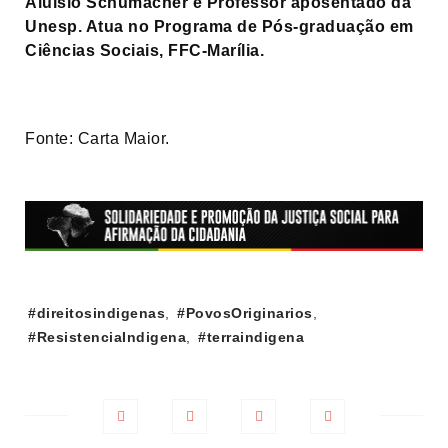
Aluisio Schumacher é Professor aposentado da
Unesp. Atua no Programa de Pós-graduação em
Ciências Sociais, FFC-Marília.
Fonte: Carta Maior.
Tags:
#direitosindigenas
,
#PovosOriginarios
,
#ResistenciaIndigena
,
#terraindigena