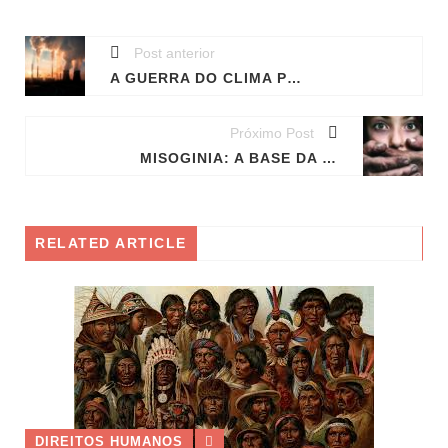
Post anterior
A GUERRA DO CLIMA PELA SOBREVIVÊNCIA DA HUMANIDADE
Próximo Post
MISOGINIA: A BASE DA VIOLÊNCIA CONTRA A MULHER
RELATED ARTICLE
 HUMANOS