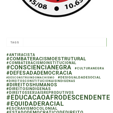
TAGS
#ANTIRACISTA
#COMBATERACISMOESTRUTURAL
#COMBATERACISMOINSTITUCIONAL
#CONSCIENCIANEGRA
#CULTURANEGRA
#DEFESADADEMOCRACIA
#DESIGUALDADESOCIAL
#DESCONSTRUINDOMACHISMO
#DIREITOSCONSTITUCIONAISINDIGENAS
#DIREITOSHUMANOS
#DIREITOSINDIGENAS
#DIREITOSSEXUAISREPRODUTIVOS
#EDUCACAOAFRODESCENDENTE
#EQUIDADERACIAL
#ESCRAVISMOCOLONIAL
#ESTADODEMOCRATICODEDIREITO