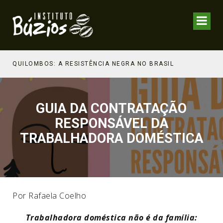
NHECIMENTO ESTRATÉGICO
QUILOMBOS: A RESISTÊNCIA NEGRA NO BRASIL
GUIA DA CONTRATAÇÃO
RESPONSÁVEL DA
TRABALHADORA DOMÉSTICA
Por Rafaela Coelho
Trabalhadora doméstica não é da família: