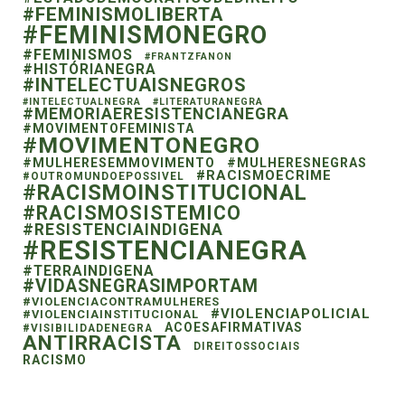
#FEMINISMOLIBERTA
#FEMINISMONEGRO
#FEMINISMOS
#FRANTZFANON
#HISTÓRIANEGRA
#INTELECTUAISNEGROS
#INTELECTUALNEGRA
#LITERATURANEGRA
#MEMORIAERESISTENCIANEGRA
#MOVIMENTOFEMINISTA
#MOVIMENTONEGRO
#MULHERESEMMOVIMENTO
#MULHERESNEGRAS
#RACISMOECRIME
#OUTROMUNDOEPOSSIVEL
#RACISMOINSTITUCIONAL
#RACISMOSISTEMICO
#RESISTENCIAINDIGENA
#RESISTENCIANEGRA
#TERRAINDIGENA
#VIDASNEGRASIMPORTAM
#VIOLENCIACONTRAMULHERES
#VIOLENCIAPOLICIAL
#VIOLENCIAINSTITUCIONAL
ACOESAFIRMATIVAS
#VISIBILIDADENEGRA
ANTIRRACISTA
DIREITOSSOCIAIS
RACISMO