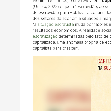
No fim das contas, o que revela em “
Capi
(Unesp, 2023) é que a “escravidão, ao se
de escravidão para viabilizar a continui
dos setores da economia situados à marg
“a
situação escravista
muda por fatores i
resultados econômicos. A realidade socia
escravização
determinadas pelo fato de q
capitalizada, uma anomalia própria de e
capitalista para crescer”.