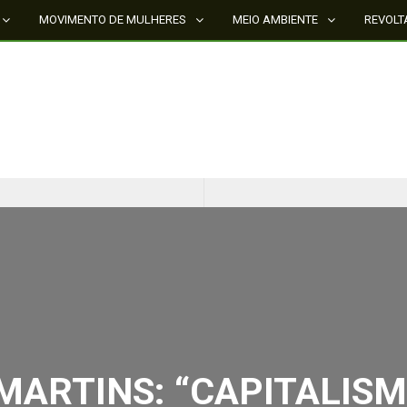
MOVIMENTO DE MULHERES
MEIO AMBIENTE
REVOLT
CINQUENTA ANOS DEPOIS DE SOWETO; UMA LUTA SEM DOCUMENTAÇÃO NÃO É UMA LUTA
O ESTADO DO SÉCULO XXI E A SOBERANIA SOBRE DADOS EM CONHECIMENTO ESTRATÉGICO
MARTINS: “CAPITALISMO