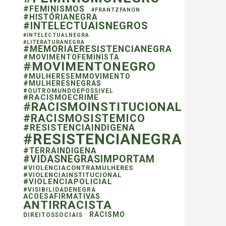
#FEMINISMOS
#FRANTZFANON
#HISTÓRIANEGRA
#INTELECTUAISNEGROS
#INTELECTUALNEGRA
#LITERATURANEGRA
#MEMORIAERESISTENCIANEGRA
#MOVIMENTOFEMINISTA
#MOVIMENTONEGRO
#MULHERESEMMOVIMENTO
#MULHERESNEGRAS
#OUTROMUNDOEPOSSIVEL
#RACISMOECRIME
#RACISMOINSTITUCIONAL
#RACISMOSISTEMICO
#RESISTENCIAINDIGENA
#RESISTENCIANEGRA
#TERRAINDIGENA
#VIDASNEGRASIMPORTAM
#VIOLENCIACONTRAMULHERES
#VIOLENCIAINSTITUCIONAL
#VIOLENCIAPOLICIAL
#VISIBILIDADENEGRA
ACOESAFIRMATIVAS
ANTIRRACISTA
RACISMO
DIREITOSSOCIAIS