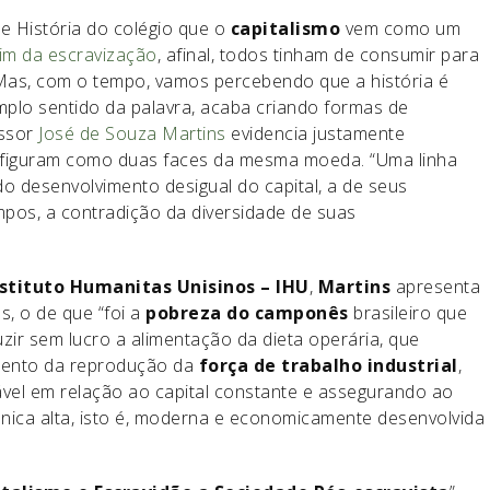
e História do colégio que o
capitalismo
vem como um
fim da escravização
, afinal, todos tinham de consumir para
Mas, com o tempo, vamos percebendo que a história é
mplo sentido da palavra, acaba criando formas de
essor
José de Souza Martins
evidencia justamente
figuram como duas faces da mesma moeda. “Uma linha
a do desenvolvimento desigual do capital, a de seus
pos, a contradição da diversidade de suas
nstituto Humanitas Unisinos – IHU
,
Martins
apresenta
es, o de que “foi a
pobreza do camponês
brasileiro que
zir sem lucro a alimentação da dieta operária, que
amento da reprodução da
força de trabalho
industrial
,
ável em relação ao capital constante e assegurando ao
ânica alta, isto é, moderna e economicamente desenvolvida