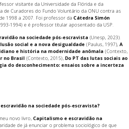
essor visitante da Universidade da Flórida e da
ta de Curadores do Fundo Voluntário da ONU contra as
e 1998 a 2007. Foi professor da
Cátedra Simón
1993-1994) e é professor titular aposentado da USP.
ravidão na sociedade pós-escravista
(Unesp, 2023).
lusão social e a nova desigualdade
(Paulus, 1997),
A
idiano e história na modernidade anômala
(Contexto,
r no Brasil
(Contexto, 2015),
Do PT das lutas sociais ao
gia do desconhecimento: ensaios sobre a incerteza
 escravidão na sociedade pós-escravista?
meu novo livro,
Capitalismo e escravidão na
iaridade de já enunciar o problema sociológico de que