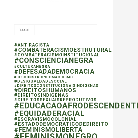
TAGS
#ANTIRACISTA
#COMBATERACISMOESTRUTURAL
#COMBATERACISMOINSTITUCIONAL
#CONSCIENCIANEGRA
#CULTURANEGRA
#DEFESADADEMOCRACIA
#DESCONSTRUINDOMACHISMO
#DESIGUALDADESOCIAL
#DIREITOSCONSTITUCIONAISINDIGENAS
#DIREITOSHUMANOS
#DIREITOSINDIGENAS
#DIREITOSSEXUAISREPRODUTIVOS
#EDUCACAOAFRODESCENDENT
#EQUIDADERACIAL
#ESCRAVISMOCOLONIAL
#ESTADODEMOCRATICODEDIREITO
#FEMINISMOLIBERTA
#FEMINISMONEGRO