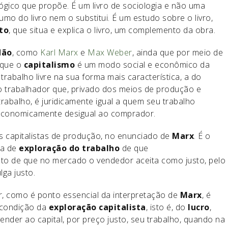
lógico que propõe. É um livro de sociologia e não uma
mo do livro nem o substitui. É um estudo sobre o livro,
to
, que situa e explica o livro, um complemento da obra.
dão
, como
Karl Marx
e
Max Weber
, ainda que por meio de
 que o
capitalismo
é um modo social e econômico da
trabalho livre na sua forma mais característica, a do
 do trabalhador que, privado dos meios de produção e
rabalho, é juridicamente igual a quem seu trabalho
economicamente desigual ao comprador.
s capitalistas de produção, no enunciado de
Marx
. É o
xa de
exploração do trabalho
de que
ato de que no mercado o vendedor aceita como justo, pelo
ga justo.
r, como é ponto essencial da interpretação de
Marx
, é
 condição da
exploração capitalista
, isto é, do
lucro
,
 vender ao capital, por preço justo, seu trabalho, quando na