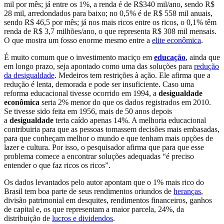
mil por mês; já entre os 1%, a renda é de R$340 mil/ano, sendo R$
28 mil, arredondados para baixo; no 0,5% é de R$ 558 mil anuais,
sendo R$ 46,5 por mês; já nos mais ricos entre os ricos, o 0,1% têm
renda de R$ 3,7 milhões/ano, o que representa R$ 308 mil mensais.
O que mostra um fosso enorme mesmo entre a
elite econômica
.
É muito comum que o investimento maciço em
educação
, ainda que
em longo prazo, seja apontado como uma das soluções para
redução
da desigualdade
. Medeiros tem restrições à ação. Ele afirma que a
redução é lenta, demorada e pode ser insuficiente. Caso uma
reforma educacional tivesse ocorrido em 1994, a
desigualdade
econômica
seria 2% menor do que os dados registrados em 2010.
Se tivesse sido feita em 1956, mais de 50 anos depois
a
desigualdade
teria caído apenas 14%. A melhoria educacional
contribuiria para que as pessoas tomassem decisões mais embasadas,
para que conheçam melhor o mundo e que tenham mais opções de
lazer e cultura. Por isso, o pesquisador afirma que para que esse
problema comece a encontrar soluções adequadas “é preciso
entender o que faz ricos os ricos”.
Os dados levantados pelo autor apontam que o 1% mais rico do
Brasil tem boa parte de seus rendimentos oriundos de
heranças
,
divisão patrimonial em desquites, rendimentos financeiros, ganhos
de capital e, os que representam a maior parcela, 24%, da
distribuição de
lucros e dividendos
.