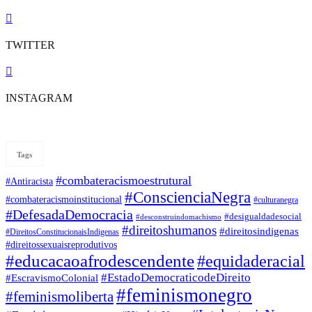
TWITTER
INSTAGRAM
Tags
#combateracismoestrutural
#Antiracista
#ConscienciaNegra
#combateracismoinstitucional
#culturanegra
#DefesadaDemocracia
#desigualdadesocial
#desconstruindomachismo
#direitoshumanos
#direitosindigenas
#DireitosConstitucionaisIndigenas
#direitossexuaisreprodutivos
#educacaoafrodescendente
#equidaderacial
#EstadoDemocraticodeDireito
#EscravismoColonial
#feminismonegro
#feminismoliberta