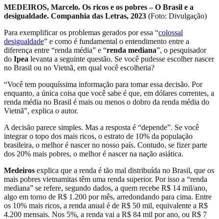
MEDEIROS, Marcelo. Os ricos e os pobres – O Brasil e a
desigualdade. Companhia das Letras, 2023
(Foto: Divulgação)
Para exemplificar os problemas gerados por essa “
colossal
desigualdade
” e como é fundamental o entendimento entre a
diferença entre “renda média” e “
renda mediana
”, o pesquisador
do
Ipea
levanta a seguinte questão. Se você pudesse escolher nascer
no Brasil ou no Vietnã, em qual você escolheria?
“Você tem pouquíssima informação para tomar essa decisão. Por
enquanto, a única coisa que você sabe é que, em dólares correntes, a
renda média no Brasil é mais ou menos o dobro da renda média do
Vietnã”, explica o autor.
A decisão parece simples. Mas a resposta é “depende”. Se você
integrar o topo dos mais ricos, o estrato de 10% da população
brasileira, o melhor é nascer no nosso país. Contudo, se fizer parte
dos 20% mais pobres, o melhor é nascer na nação asiática.
Medeiros
explica que a renda é tão mal distribuída no Brasil, que os
mais pobres vietnamitas têm uma renda superior. Por isso a “renda
mediana” se refere, segundo dados, a quem recebe R$ 14 mil/ano,
algo em torno de R$ 1.200 por mês, arredondando para cima. Entre
os 10% mais ricos, a renda anual é de R$ 50 mil, equivalente a R$
4.200 mensais. Nos 5%, a renda vai a R$ 84 mil por ano, ou R$ 7