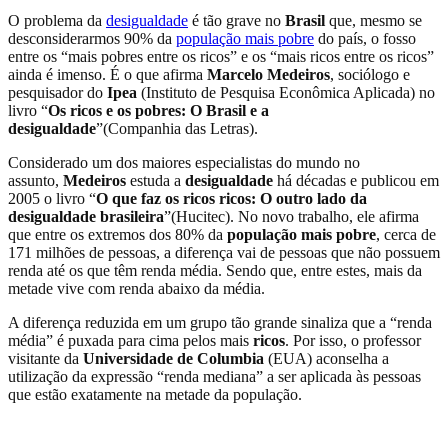
O problema da
desigualdade
é tão grave no
Brasil
que, mesmo se
desconsiderarmos 90% da
população mais pobre
do país, o fosso
entre os “mais pobres entre os ricos” e os “mais ricos entre os ricos”
ainda é imenso. É o que afirma
Marcelo Medeiros
, sociólogo e
pesquisador do
Ipea
(Instituto de Pesquisa Econômica Aplicada) no
livro “
Os ricos e os pobres: O Brasil e a
desigualdade
”(Companhia das Letras).
Considerado um dos maiores especialistas do mundo no
assunto,
Medeiros
estuda a
desigualdade
há décadas e publicou em
2005 o livro “
O que faz os ricos ricos: O outro lado da
desigualdade brasileira
”(Hucitec). No novo trabalho, ele afirma
que entre os extremos dos 80% da
população mais pobre
, cerca de
171 milhões de pessoas, a diferença vai de pessoas que não possuem
renda até os que têm renda média. Sendo que, entre estes, mais da
metade vive com renda abaixo da média.
A diferença reduzida em um grupo tão grande sinaliza que a “renda
média” é puxada para cima pelos mais
ricos
. Por isso, o professor
visitante da
Universidade de Columbia
(EUA) aconselha a
utilização da expressão “renda mediana” a ser aplicada às pessoas
que estão exatamente na metade da população.