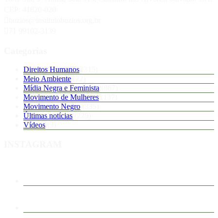
CEP: 41820-020
buzios@institutobuzios.org.br
71 99102-3139
Categorias
Direitos Humanos
(315)
Meio Ambiente
(22)
Mídia Negra e Feminista
(867)
Movimento de Mulheres
(137)
Movimento Negro
(335)
Últimas notícias
(229)
Vídeos
(3)
INSTAGRAM