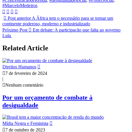
#ConcentraçãodeRenda
,
#desigualdadesocial
,
#FossoSocial
,
#MarceloMedeiros
Post anterior
A África tem o necessário para se tornar um
continente poderoso, moderno e industrializado
Próximo Post
Em debate: A participação que falta ao governo
Lula
Related Article
Direitos Humanos
7 de fevereiro de 2024
|
Nenhum comentário
Por um orçamento de combate à
desigualdade
Mídia Negra e Feminista
7 de outubro de 2023