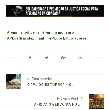
Tags:
#feminismoliberta
,
#feminismonegro
,
#PLdaGravidezInfantil
,
#PLdosEstupradores
Post anterior
O “PL DO ESTUPRO” – OU POR QUE AS MARXISTAS FEMINISTAS VÃO SEGUIR FALANDO SOBRE ABORTO
Próximo Post
ÁFRICA O BERÇO DA HUMANIDADE