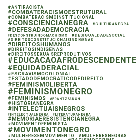
#ANTIRACISTA
#COMBATERACISMOESTRUTURAL
#COMBATERACISMOINSTITUCIONAL
#CONSCIENCIANEGRA
#CULTURANEGRA
#DEFESADADEMOCRACIA
#DESIGUALDADESOCIAL
#DESCONSTRUINDOMACHISMO
#DIREITOSCONSTITUCIONAISINDIGENAS
#DIREITOSHUMANOS
#DIREITOSINDIGENAS
#DIREITOSSEXUAISREPRODUTIVOS
#EDUCACAOAFRODESCENDENTE
#EQUIDADERACIAL
#ESCRAVISMOCOLONIAL
#ESTADODEMOCRATICODEDIREITO
#FEMINISMOLIBERTA
#FEMINISMONEGRO
#FEMINISMOS
#FRANTZFANON
#HISTÓRIANEGRA
#INTELECTUAISNEGROS
#INTELECTUALNEGRA
#LITERATURANEGRA
#MEMORIAERESISTENCIANEGRA
#MOVIMENTOFEMINISTA
#MOVIMENTONEGRO
#MULHERESEMMOVIMENTO
#MULHERESNEGRAS