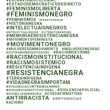
#ESCRAVISMOCOLONIAL
#ESTADODEMOCRATICODEDIREITO
#FEMINISMOLIBERTA
#FEMINISMONEGRO
#FEMINISMOS
#FRANTZFANON
#HISTÓRIANEGRA
#INTELECTUAISNEGROS
#INTELECTUALNEGRA
#LITERATURANEGRA
#MEMORIAERESISTENCIANEGRA
#MOVIMENTOFEMINISTA
#MOVIMENTONEGRO
#MULHERESEMMOVIMENTO
#MULHERESNEGRAS
#RACISMOECRIME
#OUTROMUNDOEPOSSIVEL
#RACISMOINSTITUCIONAL
#RACISMOSISTEMICO
#RESISTENCIAINDIGENA
#RESISTENCIANEGRA
#TERRAINDIGENA
#VIDASNEGRASIMPORTAM
#VIOLENCIACONTRAMULHERES
#VIOLENCIAPOLICIAL
#VIOLENCIAINSTITUCIONAL
ACOESAFIRMATIVAS
#VISIBILIDADENEGRA
ANTIRRACISTA
DIREITOSSOCIAIS
RACISMO