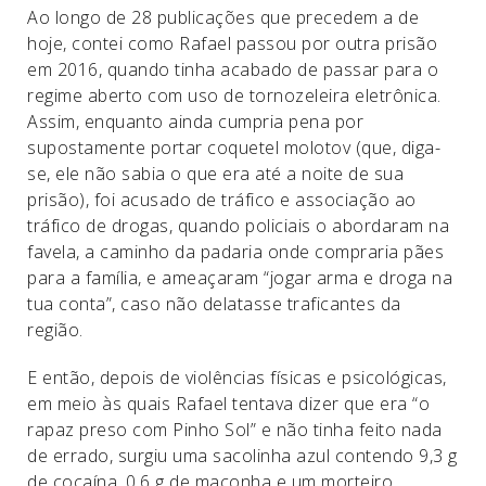
Ao longo de 28 publicações que precedem a de
hoje, contei como Rafael passou por outra prisão
em 2016, quando tinha acabado de passar para o
regime aberto com uso de tornozeleira eletrônica.
Assim, enquanto ainda cumpria pena por
supostamente portar coquetel molotov (que, diga-
se, ele não sabia o que era até a noite de sua
prisão), foi acusado de tráfico e associação ao
tráfico de drogas, quando policiais o abordaram na
favela, a caminho da padaria onde compraria pães
para a família, e ameaçaram “jogar arma e droga na
tua conta”, caso não delatasse traficantes da
região.
E então, depois de violências físicas e psicológicas,
em meio às quais Rafael tentava dizer que era “o
rapaz preso com Pinho Sol” e não tinha feito nada
de errado, surgiu uma sacolinha azul contendo 9,3 g
de cocaína, 0,6 g de maconha e um morteiro.