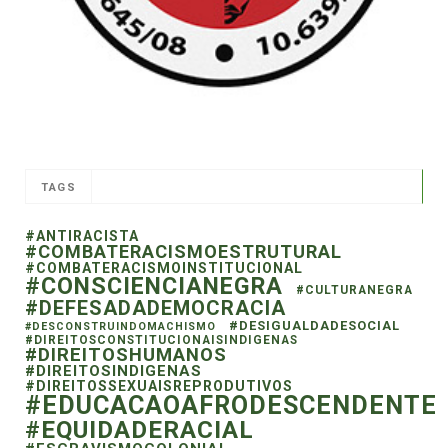
TAGS
#ANTIRACISTA
#COMBATERACISMOESTRUTURAL
#COMBATERACISMOINSTITUCIONAL
#CONSCIENCIANEGRA
#CULTURANEGRA
#DEFESADADEMOCRACIA
#DESIGUALDADESOCIAL
#DESCONSTRUINDOMACHISMO
#DIREITOSCONSTITUCIONAISINDIGENAS
#DIREITOSHUMANOS
#DIREITOSINDIGENAS
#DIREITOSSEXUAISREPRODUTIVOS
#EDUCACAOAFRODESCENDENTE
#EQUIDADERACIAL