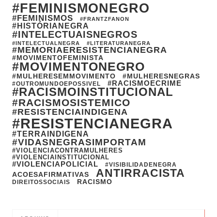
#FEMINISMONEGRO
#FEMINISMOS
#FRANTZFANON
#HISTÓRIANEGRA
#INTELECTUAISNEGROS
#INTELECTUALNEGRA
#LITERATURANEGRA
#MEMORIAERESISTENCIANEGRA
#MOVIMENTOFEMINISTA
#MOVIMENTONEGRO
#MULHERESEMMOVIMENTO
#MULHERESNEGRAS
#RACISMOECRIME
#OUTROMUNDOEPOSSIVEL
#RACISMOINSTITUCIONAL
#RACISMOSISTEMICO
#RESISTENCIAINDIGENA
#RESISTENCIANEGRA
#TERRAINDIGENA
#VIDASNEGRASIMPORTAM
#VIOLENCIACONTRAMULHERES
#VIOLENCIAINSTITUCIONAL
#VIOLENCIAPOLICIAL
#VISIBILIDADENEGRA
ANTIRRACISTA
ACOESAFIRMATIVAS
RACISMO
DIREITOSSOCIAIS