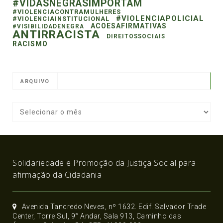
#VIDASNEGRASIMPORTAM
#VIOLENCIACONTRAMULHERES
#VIOLENCIAPOLICIAL
#VIOLENCIAINSTITUCIONAL
ACOESAFIRMATIVAS
#VISIBILIDADENEGRA
ANTIRRACISTA
DIREITOSSOCIAIS
RACISMO
ARQUIVO
Solidariedade e Promoção da Justiça Social para
afirmação da Cidadania
Avenida Tancredo Neves, nº 1632. Edif. Salvador Trade
Center, Torre Sul, 9° Andar, Sala 913, Caminho das