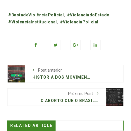
Tags:
#BastadeViolênciaPolicial
,
#ViolenciadoEstado
,
#ViolenciaInstitucional
,
#ViolenciaPolicial
Post anterior
HISTÓRIA DOS MOVIMENTOS SOCIAIS NO BRASIL: DOS QUILOMBOS AO SÉCULO XXI
Próximo Post
O ABORTO QUE O BRASIL NÃO QUER VER
RELATED ARTICLE