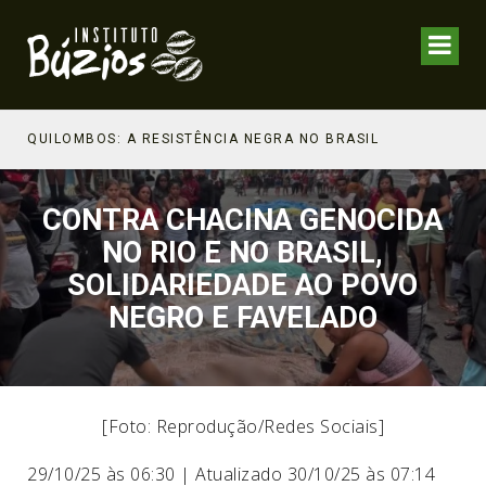
NHECIMENTO ESTRATÉGICO
QUILOMBOS: A RESISTÊNCIA NEGRA NO BRASIL
CONTRA CHACINA GENOCIDA
NO RIO E NO BRASIL,
SOLIDARIEDADE AO POVO
NEGRO E FAVELADO
[Foto: Reprodução/Redes Sociais]
29/10/25 às 06:30 | Atualizado 30/10/25 às 07:14