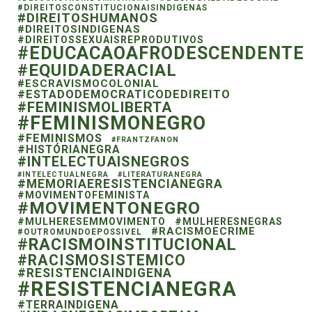
#DIREITOSCONSTITUCIONAISINDIGENAS
#DIREITOSHUMANOS
#DIREITOSINDIGENAS
#DIREITOSSEXUAISREPRODUTIVOS
#EDUCACAOAFRODESCENDENTE
#EQUIDADERACIAL
#ESCRAVISMOCOLONIAL
#ESTADODEMOCRATICODEDIREITO
#FEMINISMOLIBERTA
#FEMINISMONEGRO
#FEMINISMOS
#FRANTZFANON
#HISTÓRIANEGRA
#INTELECTUAISNEGROS
#INTELECTUALNEGRA
#LITERATURANEGRA
#MEMORIAERESISTENCIANEGRA
#MOVIMENTOFEMINISTA
#MOVIMENTONEGRO
#MULHERESEMMOVIMENTO
#MULHERESNEGRAS
#RACISMOECRIME
#OUTROMUNDOEPOSSIVEL
#RACISMOINSTITUCIONAL
#RACISMOSISTEMICO
#RESISTENCIAINDIGENA
#RESISTENCIANEGRA
#TERRAINDIGENA