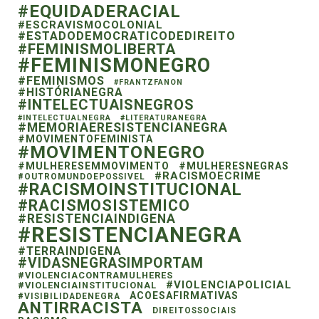
#EQUIDADERACIAL
#ESCRAVISMOCOLONIAL
#ESTADODEMOCRATICODEDIREITO
#FEMINISMOLIBERTA
#FEMINISMONEGRO
#FEMINISMOS
#FRANTZFANON
#HISTÓRIANEGRA
#INTELECTUAISNEGROS
#INTELECTUALNEGRA
#LITERATURANEGRA
#MEMORIAERESISTENCIANEGRA
#MOVIMENTOFEMINISTA
#MOVIMENTONEGRO
#MULHERESEMMOVIMENTO
#MULHERESNEGRAS
#RACISMOECRIME
#OUTROMUNDOEPOSSIVEL
#RACISMOINSTITUCIONAL
#RACISMOSISTEMICO
#RESISTENCIAINDIGENA
#RESISTENCIANEGRA
#TERRAINDIGENA
#VIDASNEGRASIMPORTAM
#VIOLENCIACONTRAMULHERES
#VIOLENCIAPOLICIAL
#VIOLENCIAINSTITUCIONAL
ACOESAFIRMATIVAS
#VISIBILIDADENEGRA
ANTIRRACISTA
DIREITOSSOCIAIS