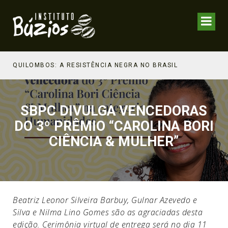
NHECIMENTO ESTRATÉGICO
QUILOMBOS: A RESISTÊNCIA NEGRA NO BRASIL
SBPC DIVULGA VENCEDORAS
DO 3º PRÊMIO “CAROLINA BORI
CIÊNCIA & MULHER”
Beatriz Leonor Silveira Barbuy, Gulnar Azevedo e
Silva e Nilma Lino Gomes são as agraciadas desta
edição. Cerimônia virtual de entrega será no dia 11