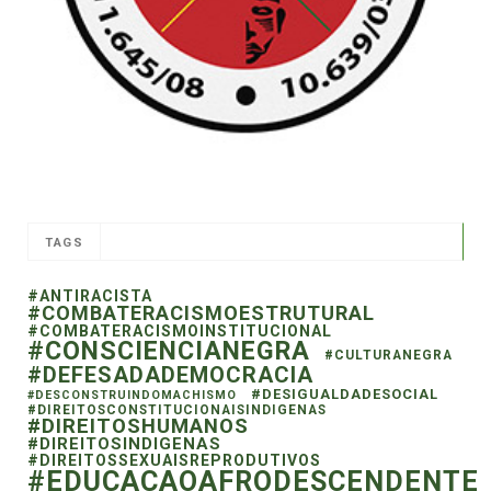
TAGS
#ANTIRACISTA
#COMBATERACISMOESTRUTURAL
#COMBATERACISMOINSTITUCIONAL
#CONSCIENCIANEGRA
#CULTURANEGRA
#DEFESADADEMOCRACIA
#DESIGUALDADESOCIAL
#DESCONSTRUINDOMACHISMO
#DIREITOSCONSTITUCIONAISINDIGENAS
#DIREITOSHUMANOS
#DIREITOSINDIGENAS
#DIREITOSSEXUAISREPRODUTIVOS
#EDUCACAOAFRODESCENDENTE