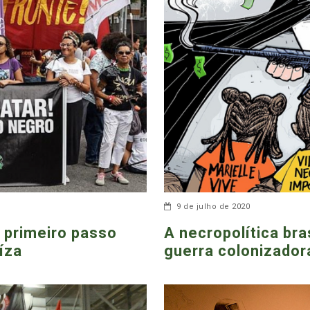
9 de julho de 2020
 primeiro passo
A necropolítica bra
íza
guerra colonizador