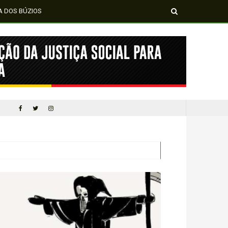
A DOS BÚZIOS
MÍDIA NEGRA E FEMI
CINQUENTA ANOS DEPOIS DE SOWETO; UMA LUTA SEM DOCUMENTAÇÃO NÃO É UMA LUTA