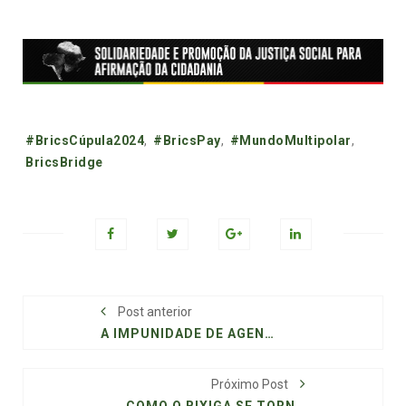
Tags:
#BricsCúpula2024
,
#BricsPay
,
#MundoMultipolar
,
BricsBridge
Post anterior
A IMPUNIDADE DE AGENTES DA LEI NAS VIOLAÇÕES CONTRA AFRODESCENDENTES
Próximo Post
COMO O BIXIGA SE TORNOU O BUNKER VERMELHO NO CORAÇÃO DE SÃO PAULO