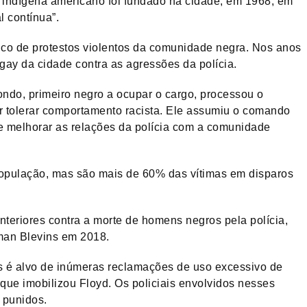
indígena americano foi fundado na cidade, em 1968, em
l contínua”.
lco de protestos violentos da comunidade negra. Nos anos
ay da cidade contra as agressões da polícia.
ondo, primeiro negro a ocupar o cargo, processou o
or tolerar comportamento racista. Ele assumiu o comando
e melhorar as relações da polícia com a comunidade
pulação, mas são mais de 60% das vítimas em disparos
anteriores contra a morte de homens negros pela polícia,
man Blevins em 2018.
s é alvo de inúmeras reclamações de uso excessivo de
l que imobilizou Floyd. Os policiais envolvidos nesses
 punidos.