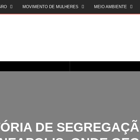
GRO
MOVIMENTO DE MULHERES
MEIO AMBIENTE
CINQUENTA ANOS DEPOIS DE SOWETO; UMA LUTA SEM DOCUMENTAÇÃO NÃO É UMA LUTA
O ESTADO DO SÉCULO XXI E A SOBERANIA SOBRE DADOS EM CONHECIMENTO ESTRATÉGICO
ÓRIA DE SEGREGAÇÃO
NEAPOLIS, ONDE GEOR