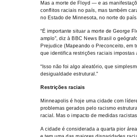
Mas a morte de Floyd — e as manifestaçõ
conflitos raciais no país, mas também cara
no Estado de Minnesota, no norte do país
“É importante situar a morte de George F
amplo”, diz à BBC News Brasil o geógra
Prejudice (Mapeando o Preconceito, em tr
que identifica restrições raciais imposta
“Isso não foi algo aleatório, que simple
desigualdade estrutural.”
Restrições raciais
Minneapolis é hoje uma cidade com lídere
problemas gerados pelo racismo estrutura
racial. Mas o impacto de medidas racista
A cidade é considerada a quarta pior ár
e tem uma das maiores disparidades racia