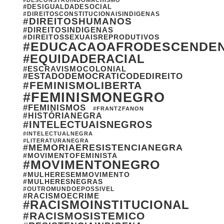
#DESCONSTRUINDOMACHISMO
#DESIGUALDADESOCIAL
#DIREITOSCONSTITUCIONAISINDIGENAS
#DIREITOSHUMANOS
#DIREITOSINDIGENAS
#DIREITOSSEXUAISREPRODUTIVOS
#EDUCACAOAFRODESCENDE
#EQUIDADERACIAL
#ESCRAVISMOCOLONIAL
#ESTADODEMOCRATICODEDIREITO
#FEMINISMOLIBERTA
#FEMINISMONEGRO
#FEMINISMOS
#FRANTZFANON
#HISTÓRIANEGRA
#INTELECTUAISNEGROS
#INTELECTUALNEGRA
#LITERATURANEGRA
#MEMORIAERESISTENCIANEGRA
#MOVIMENTOFEMINISTA
#MOVIMENTONEGRO
#MULHERESEMMOVIMENTO
#MULHERESNEGRAS
#OUTROMUNDOEPOSSIVEL
#RACISMOECRIME
#RACISMOINSTITUCIONAL
#RACISMOSISTEMICO