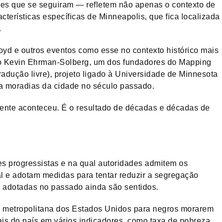
es que se seguiram — refletem não apenas o contexto de
cterísticas específicas de Minneapolis, que fica localizada
.
loyd e outros eventos como esse no contexto histórico mais
fo Kevin Ehrman-Solberg, um dos fundadores do Mapping
adução livre), projeto ligado à Universidade de Minnesota
s a moradias da cidade no século passado.
smente aconteceu. É o resultado de décadas e décadas de
s progressistas e na qual autoridades admitem os
l e adotam medidas para tentar reduzir a segregação
s adotadas no passado ainda são sentidos.
ea metropolitana dos Estados Unidos para negros morarem
is do país em vários indicadores, como taxa de pobreza,