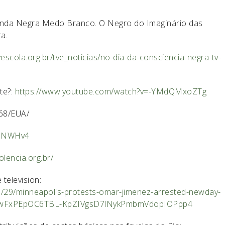
Onda Negra Medo Branco. O Negro do Imaginário das
a.
tvescola.org.br/tve_noticias/no-dia-da-
consciencia-negra-tv-
te?:
https://www.youtube.com/watch?v=-YMdQMxoZTg
968/EUA/
v3NWHv4
lencia.org.br/
television:
05/29/minneapolis-protests-omar-jimenez-arrested-newday-
_hwFxPEpOC6TBL-KpZIVgsD7lNykPmbmVdopIOPpp4