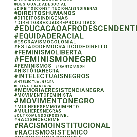
#DESCONSTRUINDOMACHISMO
#DESIGUALDADESOCIAL
#DIREITOSCONSTITUCIONAISINDIGENAS
#DIREITOSHUMANOS
#DIREITOSINDIGENAS
#DIREITOSSEXUAISREPRODUTIVOS
#EDUCACAOAFRODESCENDENT
#EQUIDADERACIAL
#ESCRAVISMOCOLONIAL
#ESTADODEMOCRATICODEDIREITO
#FEMINISMOLIBERTA
#FEMINISMONEGRO
#FEMINISMOS
#FRANTZFANON
#HISTÓRIANEGRA
#INTELECTUAISNEGROS
#INTELECTUALNEGRA
#LITERATURANEGRA
#MEMORIAERESISTENCIANEGRA
#MOVIMENTOFEMINISTA
#MOVIMENTONEGRO
#MULHERESEMMOVIMENTO
#MULHERESNEGRAS
#OUTROMUNDOEPOSSIVEL
#RACISMOECRIME
#RACISMOINSTITUCIONAL
#RACISMOSISTEMICO