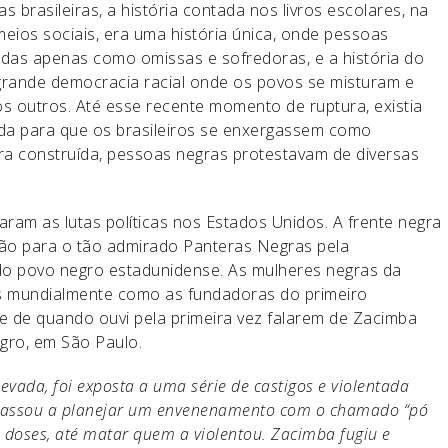
brasileiras, a história contada nos livros escolares, na
eios sociais, era uma história única, onde pessoas
as apenas como omissas e sofredoras, e a história do
grande democracia racial onde os povos se misturam e
 os outros. Até esse recente momento de ruptura, existia
da para que os brasileiros se enxergassem como
 era construída, pessoas negras protestavam de diversas
aram as lutas políticas nos Estados Unidos. A frente negra
ração para o tão admirado Panteras Negras pela
 do povo negro estadunidense. As mulheres negras da
 mundialmente como as fundadoras do primeiro
e de quando ouvi pela primeira vez falarem de Zacimba
gro, em São Paulo.
levada, foi exposta a uma série de castigos e violentada
a passou a planejar um envenenamento com o chamado “pó
 doses, até matar quem a violentou. Zacimba fugiu e