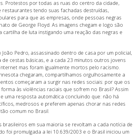
 Protestos por todas as ruas do centro da cidade,
e restaurantes tendo suas fachadas destruídas,
ulares para que as empresas, onde pessoas negras
nato de George Floyd. As imagens chegam e logo são
cartilha de luta instigando uma reação das negras e
João Pedro, assassinado dentro de casa por um policial,
a de cestas básicas, e a cada 23 minutos outros jovens
nternet mas foram igualmente mortos pelo racismo.
nnesota chegaram, compartilhamos orgulhosamente a
ntos começaram a surgir nas redes sociais: por que os
orma às violências raciais que sofrem no Brasil? Assim
ce uma resposta automática concluindo que: não há
cíficos, medrosos e preferem apenas chorar nas redes
 é tão comum no Brasil.
s brasileiros em sua maioria se revoltam a cada notícia de
do foi promulgada a lei 10.639/2003 e o Brasil iniciou um