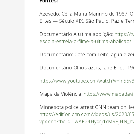
Fontes:
Azevedo, Célia Maria Marinho de 1987. 
Elites — Século XIX. São Paulo, Paz e Terr
Documentário A ultima abolição:
https://
escola-estreia-o-filme-a-ultima-abolicao/
.
Documentário: Café com Leite, agua e zei
Documentário Olhos azuis, Jane Elliot- 1
https://www.youtube.com/watch?v=In55
Mapa da Violência:
https://www.mapadavio
Minnesota police arrest CNN team on live 
https://edition.cnn.com/videos/us/2020/
vpx.cnn?fbclid=IwAR24HyqrjdYM9PjHN