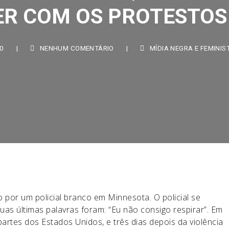
R COM OS PROTESTOS 
|
NENHUM COMENTÁRIO
|
MÍDIA NEGRA E FEMINISTA
,
M
por um policial branco em Minnesota. O policial se
as últimas palavras foram: “Eu não consigo respirar”. Em
artes dos Estados Unidos, e três dias depois da violência