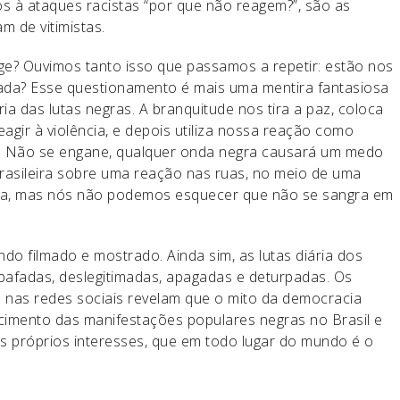
s à ataques racistas “por que não reagem?”, são as
 de vitimistas.
ge? Ouvimos tanto isso que passamos a repetir: estão nos
da? Esse questionamento é mais uma mentira fantasiosa
a das lutas negras. A branquitude nos tira a paz, coloca
agir à violência, e depois utiliza nossa reação como
cia. Não se engane, qualquer onda negra causará um medo
asileira sobre uma reação nas ruas, no meio de uma
ta, mas nós não podemos esquecer que não se sangra em
o filmado e mostrado. Ainda sim, as lutas diária dos
bafadas, deslegitimadas, apagadas e deturpadas. Os
 nas redes sociais revelam que o mito da democracia
scimento das manifestações populares negras no Brasil e
 próprios interesses, que em todo lugar do mundo é o