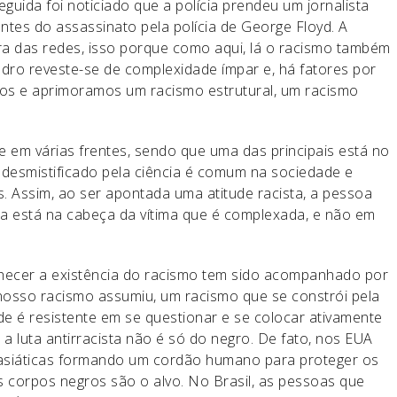
eguida foi noticiado que a polícia prendeu um jornalista
ntes do assassinato pela polícia de George Floyd. A
ura das redes, isso porque como aqui, lá o racismo também
uadro reveste-se de complexidade ímpar e, há fatores por
mos e aprimoramos um racismo estrutural, um racismo
ve em várias frentes, sendo que uma das principais está no
 desmistificado pela ciência é comum na sociedade e
s. Assim, ao ser apontada uma atitude racista, a pessoa
a está na cabeça da vítima que é complexada, e não em
hecer a existência do racismo tem sido acompanhado por
 nosso racismo assumiu, um racismo que se constrói pela
e é resistente em se questionar e se colocar ativamente
e a luta antirracista não é só do negro. De fato, nos EUA
 asiáticas formando um cordão humano para proteger os
 corpos negros são o alvo. No Brasil, as pessoas que