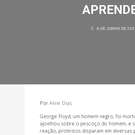
APRENDE
6 DE JUNHO DE 2020
Por
Aline Dias
George Floyd, um homem negro, foi morto 
ajoelhou sobre o pescoço do homem, e su
reação, protestos disparam em diversas p