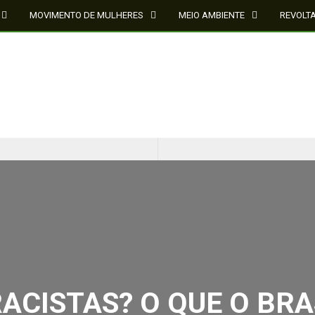
MOVIMENTO DE MULHERES
MEIO AMBIENTE
REVOLT
CINQUENTA ANOS DEPOIS DE SOWETO; UMA LUTA SEM DOCUMENTAÇÃO NÃO É UMA LUTA
O ESTADO DO SÉCULO XXI E A SOBERANIA SOBRE DADOS EM CONHECIMENTO ESTRATÉGICO
CISTAS? O QUE O BRAS