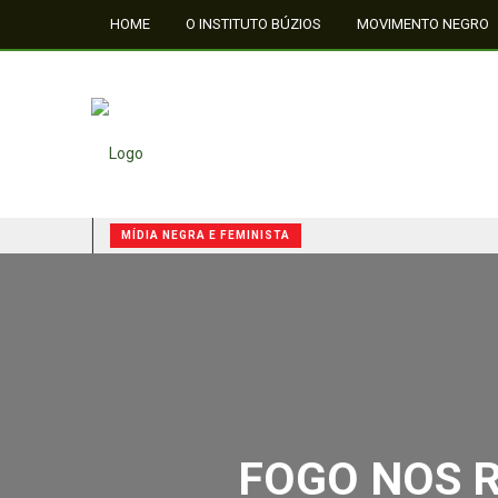
HOME
O INSTITUTO BÚZIOS
MOVIMENTO NEGRO
FALE CONOSCO
MÍDIA NEGRA E FEMINISTA
QUILOMBOS: A RESISTÊNCIA NEGRA NO BRASIL
MÍDIA NEGRA E FEMINISTA
MÍDIA NEGRA E FEMINISTA
FOGO NOS RA