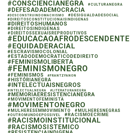
#CONSCIENCIANEGRA
#CULTURANEGRA
#DEFESADADEMOCRACIA
#DESIGUALDADESOCIAL
#DESCONSTRUINDOMACHISMO
#DIREITOSCONSTITUCIONAISINDIGENAS
#DIREITOSHUMANOS
#DIREITOSINDIGENAS
#DIREITOSSEXUAISREPRODUTIVOS
#EDUCACAOAFRODESCENDENTE
#EQUIDADERACIAL
#ESCRAVISMOCOLONIAL
#ESTADODEMOCRATICODEDIREITO
#FEMINISMOLIBERTA
#FEMINISMONEGRO
#FEMINISMOS
#FRANTZFANON
#HISTÓRIANEGRA
#INTELECTUAISNEGROS
#INTELECTUALNEGRA
#LITERATURANEGRA
#MEMORIAERESISTENCIANEGRA
#MOVIMENTOFEMINISTA
#MOVIMENTONEGRO
#MULHERESEMMOVIMENTO
#MULHERESNEGRAS
#RACISMOECRIME
#OUTROMUNDOEPOSSIVEL
#RACISMOINSTITUCIONAL
#RACISMOSISTEMICO
#RESISTENCIAINDIGENA