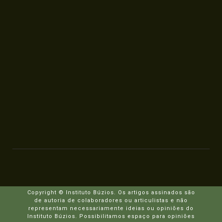
Copyright © Instituto Búzios. Os artigos assinados são
de autoria de colaboradores ou articulistas e não
representam necessariamente ideias ou opiniões do
Instituto Búzios. Possibilitamos espaço para opiniões