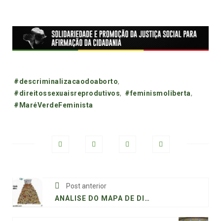
Tags:
#descriminalizacaodoaborto
,
#direitossexuaisreprodutivos
,
#feminismoliberta
,
#MaréVerdeFeminista
Post anterior
ANÁLISE DO MAPA DE DISTRIBUIÇÃO DA RENDA NO PAÍS