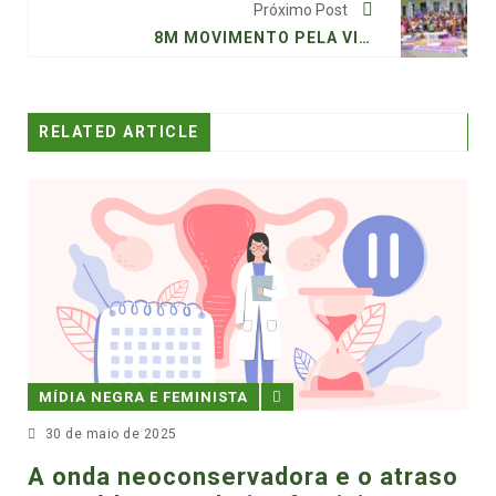
Próximo Post
8M MOVIMENTO PELA VIDA DAS MULHERES: MANIFESTO CONTRA O GOVERNO BOLSONARO
RELATED ARTICLE
MINISTA
nservadora e o atraso
MÍDIA NEGRA E FEMINI