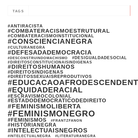
TAGS
#ANTIRACISTA
#COMBATERACISMOESTRUTURAL
#COMBATERACISMOINSTITUCIONAL
#CONSCIENCIANEGRA
#CULTURANEGRA
#DEFESADADEMOCRACIA
#DESIGUALDADESOCIAL
#DESCONSTRUINDOMACHISMO
#DIREITOSCONSTITUCIONAISINDIGENAS
#DIREITOSHUMANOS
#DIREITOSINDIGENAS
#DIREITOSSEXUAISREPRODUTIVOS
#EDUCACAOAFRODESCENDEN
#EQUIDADERACIAL
#ESCRAVISMOCOLONIAL
#ESTADODEMOCRATICODEDIREITO
#FEMINISMOLIBERTA
#FEMINISMONEGRO
#FEMINISMOS
#FRANTZFANON
#HISTÓRIANEGRA
#INTELECTUAISNEGROS
#INTELECTUALNEGRA
#LITERATURANEGRA