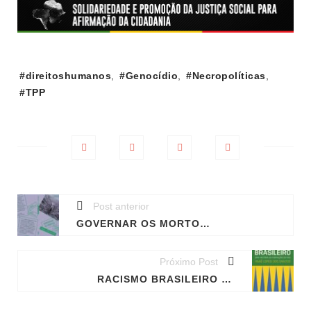
Tags:
#direitoshumanos
,
#Genocídio
,
#Necropolíticas
,
#TPP
Post anterior
GOVERNAR OS MORTOS: NECROPOLÍTICAS, DESAPARECIMENTO E SUBJETIVIDADE
Próximo Post
RACISMO BRASILEIRO UMA HISTÓRIA DA FORMAÇÃO DO BRASIL