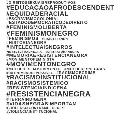
#DIREITOSSEXUAISREPRODUTIVOS
#EDUCACAOAFRODESCENDEN
#EQUIDADERACIAL
#ESCRAVISMOCOLONIAL
#ESTADODEMOCRATICODEDIREITO
#FEMINISMOLIBERTA
#FEMINISMONEGRO
#FEMINISMOS
#FRANTZFANON
#HISTÓRIANEGRA
#INTELECTUAISNEGROS
#INTELECTUALNEGRA
#LITERATURANEGRA
#MEMORIAERESISTENCIANEGRA
#MOVIMENTOFEMINISTA
#MOVIMENTONEGRO
#MULHERESEMMOVIMENTO
#MULHERESNEGRAS
#RACISMOECRIME
#OUTROMUNDOEPOSSIVEL
#RACISMOINSTITUCIONAL
#RACISMOSISTEMICO
#RESISTENCIAINDIGENA
#RESISTENCIANEGRA
#TERRAINDIGENA
#VIDASNEGRASIMPORTAM
#VIOLENCIACONTRAMULHERES
#VIOLENCIAINSTITUCIONAL