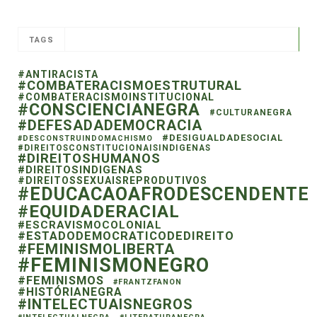
TAGS
#ANTIRACISTA
#COMBATERACISMOESTRUTURAL
#COMBATERACISMOINSTITUCIONAL
#CONSCIENCIANEGRA
#CULTURANEGRA
#DEFESADADEMOCRACIA
#DESIGUALDADESOCIAL
#DESCONSTRUINDOMACHISMO
#DIREITOSCONSTITUCIONAISINDIGENAS
#DIREITOSHUMANOS
#DIREITOSINDIGENAS
#DIREITOSSEXUAISREPRODUTIVOS
#EDUCACAOAFRODESCENDENTE
#EQUIDADERACIAL
#ESCRAVISMOCOLONIAL
#ESTADODEMOCRATICODEDIREITO
#FEMINISMOLIBERTA
#FEMINISMONEGRO
#FEMINISMOS
#FRANTZFANON
#HISTÓRIANEGRA
#INTELECTUAISNEGROS