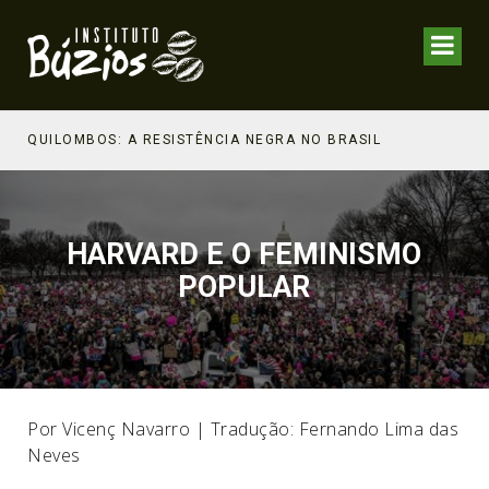
NHECIMENTO ESTRATÉGICO
QUILOMBOS: A RESISTÊNCIA NEGRA NO BRASIL
HARVARD E O FEMINISMO
POPULAR
Por Vicenç Navarro | Tradução: Fernando Lima das
Neves