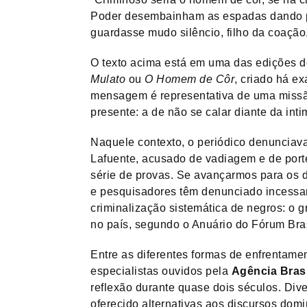
Poder desembainham as espadas dando pr
guardasse mudo silêncio, filho da coação, 
O texto acima está em uma das edições do
Mulato
ou
O Homem de Côr
, criado há e
mensagem é representativa de uma miss
presente: a de não se calar diante da int
Naquele contexto, o periódico denunciava
Lafuente, acusado de vadiagem e de porte
série de provas. Se avançarmos para os d
e pesquisadores têm denunciado incessan
criminalização sistemática de negros: o 
no país, segundo o Anuário do Fórum Bra
Entre as diferentes formas de enfrentame
especialistas ouvidos pela
Agência Brasi
reflexão durante quase dois séculos. Di
oferecido alternativas aos discursos dom