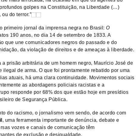
ofundos golpes na Constituição, na Liberdade (…)
ou do terror.”
 primeiro jornal da imprensa negra no Brasil:
O
xatos 190 anos, no dia 14 de setembro de 1833. A
ão que une comunicadores negros do passado e do
imidação, da violação de direitos e de ameaças à liberdade.
 a prisão arbitrária de um homem negro, Maurício José de
 ilegal de arma. O que foi prontamente rebatido por uma
ias atuais, há uma clara continuidade. Movimentos sociais
temente as abordagens policiais racistas e a
grupo responde por 68% dos que estão hoje em presídios
sileiro de Segurança Pública.
nto do racismo, o jornalismo vem sendo, de acordo com
l
, uma ferramenta importante de denúncia, debate e
versas vozes e canais de comunicação têm
inantes de exclusão e desigualdade.