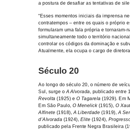
a postura de desafiar as tentativas de sil
“Esses momentos iniciais da imprensa ne
contratempos – entre os quais o próprio e
formularam uma fala própria e tornaram-
simultaneamente todo o território naciona
controlar os códigos da dominação e subve
Atualmente, ela ocupa o cargo de diretora
Século 20
Ao longo do século 20, o número de veícu
Sul, surge o
A Alvorada
, publicado entre
Revolta
(1925) e
O Tagarela
(1929). Em M
Em São Paulo,
O Menelick
(1915),
O Xaut
Alfinete
(1918),
A Liberdade
(1919),
A Se
d’Alvorada
(1924),
Elite
(1924),
Progress
publicado pela Frente Negra Brasileira (