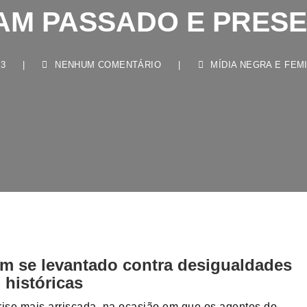
AM PASSADO E PRESE
|
NENHUM COMENTÁRIO
|
MÍDIA NEGRA E FEMINIS
m se levantado contra desigualdades
históricas
rise mais arriscada, na ocasião em que os agentes do