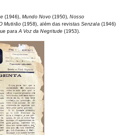
te
(1946),
Mundo Novo
(1950),
Nosso
O Mutirão
(1958), além das revistas
Senzala
(1946)
que para
A Voz da Negritude
(1953).