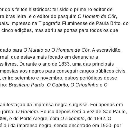
dois feitos históricos: ter sido o primeiro editor de
a brasileira, e o editor do pasquim
O Homem de Côr
,
país. Impresso na Tipografia Fluminense de Paula Brito, do
as cinco edições, mas abriu as portas para todos os que
mudado para
O Mulato
ou
O Homem de Côr
.
A escravidão,
ornal, que estava mais focado em denunciar a
s livres. Durante o ano de 1833, uma das principais
 impostas aos negros para conseguir cargos públicos civis,
o, entre setembro e novembro, outros periódicos desse
iro:
Brasileiro Pardo
,
O Cabrito
,
O Crioulinho
e
O
nifestação da imprensa negra surgisse. Foi apenas em
o jornal
O Homem
. Pouco depois será a vez de São Paulo,
99, e de Porto Alegre, com
O Exemplo
, de 1892. O
té ali da imprensa negra, sendo encerrado em 1930, por