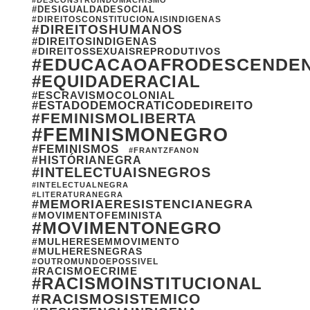
#DESCONSTRUINDOMACHISMO
#DESIGUALDADESOCIAL
#DIREITOSCONSTITUCIONAISINDIGENAS
#DIREITOSHUMANOS
#DIREITOSINDIGENAS
#DIREITOSSEXUAISREPRODUTIVOS
#EDUCACAOAFRODESCENDE
#EQUIDADERACIAL
#ESCRAVISMOCOLONIAL
#ESTADODEMOCRATICODEDIREITO
#FEMINISMOLIBERTA
#FEMINISMONEGRO
#FEMINISMOS
#FRANTZFANON
#HISTÓRIANEGRA
#INTELECTUAISNEGROS
#INTELECTUALNEGRA
#LITERATURANEGRA
#MEMORIAERESISTENCIANEGRA
#MOVIMENTOFEMINISTA
#MOVIMENTONEGRO
#MULHERESEMMOVIMENTO
#MULHERESNEGRAS
#OUTROMUNDOEPOSSIVEL
#RACISMOECRIME
#RACISMOINSTITUCIONAL
#RACISMOSISTEMICO