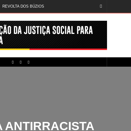
REVOLTA DOS BÚZIOS
MÍDIA NEGRA E FEM
CINQUENTA ANOS DEPOIS DE SOWETO; UMA LUTA SEM DOCUMENTAÇÃO NÃO É UMA LUTA
 ANTIRRACISTA