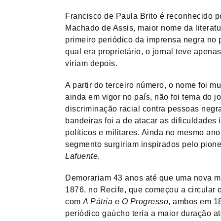
Francisco de Paula Brito é reconhecido por 
Machado de Assis, maior nome da literatur
primeiro periódico da imprensa negra no 
qual era proprietário, o jornal teve apen
viriam depois.
A partir do terceiro número, o nome foi 
ainda em vigor no país, não foi tema do j
discriminação racial contra pessoas negra
bandeiras foi a de atacar as dificuldades
políticos e militares. Ainda no mesmo an
segmento surgiriam inspirados pelo pione
Lafuente
.
Demorariam 43 anos até que uma nova ma
1876, no Recife, que começou a circular 
com
A Pátria
e
O Progresso
, ambos em 18
periódico gaúcho teria a maior duração a