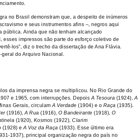
enciamento.
gra no Brasil demonstram que, a despeito de inúmeros
scravismo e seus instrumentos afins –, negros aqui
na pública. Ainda que não tenham alcançado
l, esses impressos são parte do esforço coletivo de
rtê-los”, diz o trecho da dissertação de Ana Flávia.
-geral do Arquivo Nacional.
los da imprensa negra se multiplicou. No Rio Grande do
 1907 e 1965, com interrupções. Depois
A Tesoura
(1924),
A
inas Gerais, circulam
A Verdade
(1904) e o
Raça
(1935).
er
(1916),
A Rua
(1916),
O Bandeirante
(1918),
O
ntinela
(1920),
Kosmos
(1922),
Clarim
o
(1928) e
A Voz da Raça
(1933). Esse último era
1931-1937), principal organização negra do país no