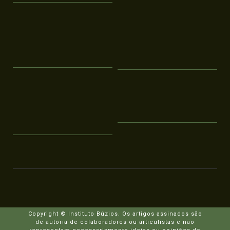
Copyright © Instituto Búzios. Os artigos assinados são
de autoria de colaboradores ou articulistas e não