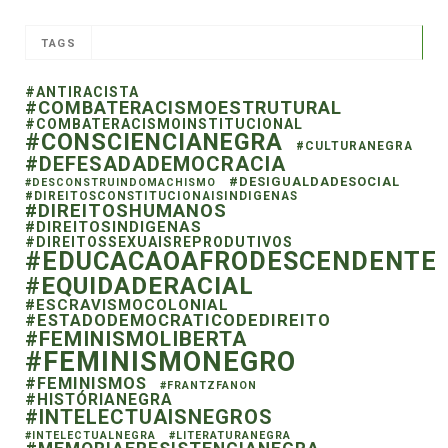
TAGS
#ANTIRACISTA
#COMBATERACISMOESTRUTURAL
#COMBATERACISMOINSTITUCIONAL
#CONSCIENCIANEGRA
#CULTURANEGRA
#DEFESADADEMOCRACIA
#DESIGUALDADESOCIAL
#DESCONSTRUINDOMACHISMO
#DIREITOSCONSTITUCIONAISINDIGENAS
#DIREITOSHUMANOS
#DIREITOSINDIGENAS
#DIREITOSSEXUAISREPRODUTIVOS
#EDUCACAOAFRODESCENDENTE
#EQUIDADERACIAL
#ESCRAVISMOCOLONIAL
#ESTADODEMOCRATICODEDIREITO
#FEMINISMOLIBERTA
#FEMINISMONEGRO
#FEMINISMOS
#FRANTZFANON
#HISTÓRIANEGRA
#INTELECTUAISNEGROS
#INTELECTUALNEGRA
#LITERATURANEGRA