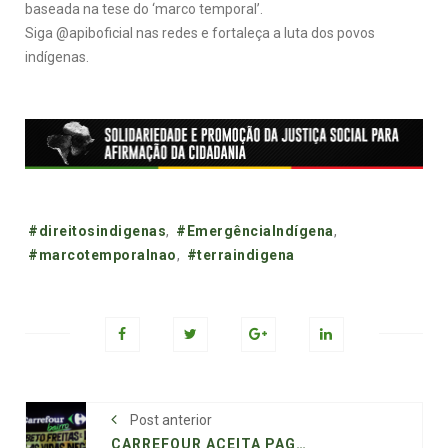
baseada na tese do ‘marco temporal’.
Siga @apiboficial nas redes e fortaleça a luta dos povos
indígenas.
Tags:
#direitosindigenas
,
#EmergênciaIndígena
,
#marcotemporalnao
,
#terraindigena
Post anterior
CARREFOUR ACEITA PAGAR R$ 115 MI PARA EVITAR AÇÃO POR CASO JOÃO ALBERTO