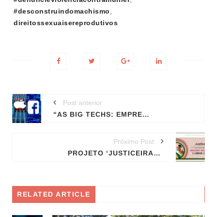
#desconstruindomachismo
,
direitossexuaisereprodutivos
Post anterior
“AS BIG TECHS: EMPRESAS MONOPOLISTAS EM ESCALA GLOBAL”
Próximo Post
PROJETO ‘JUSTICEIRAS’ APOIA E ACOLHE MULHERES VÍTIMAS DE VIOLÊNCIA DOMÉSTICA
RELATED ARTICLE