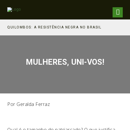
NHECIMENTO ESTRATÉGICO
QUILOMBOS: A RESISTÊNCIA NEGRA NO BRASIL
MULHERES, UNI-VOS!
Por Geralda Ferraz
Qual é o tamanho do patriarcado? O que justifica