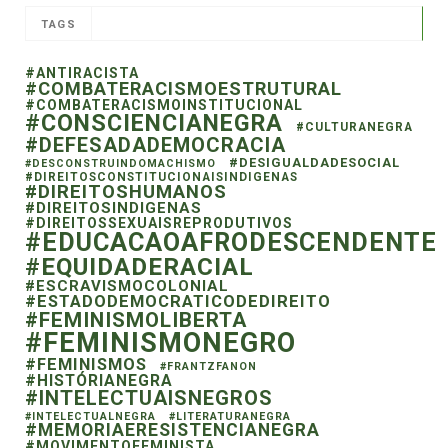
TAGS
#ANTIRACISTA
#COMBATERACISMOESTRUTURAL
#COMBATERACISMOINSTITUCIONAL
#CONSCIENCIANEGRA
#CULTURANEGRA
#DEFESADADEMOCRACIA
#DESIGUALDADESOCIAL
#DESCONSTRUINDOMACHISMO
#DIREITOSCONSTITUCIONAISINDIGENAS
#DIREITOSHUMANOS
#DIREITOSINDIGENAS
#DIREITOSSEXUAISREPRODUTIVOS
#EDUCACAOAFRODESCENDENTE
#EQUIDADERACIAL
#ESCRAVISMOCOLONIAL
#ESTADODEMOCRATICODEDIREITO
#FEMINISMOLIBERTA
#FEMINISMONEGRO
#FEMINISMOS
#FRANTZFANON
#HISTÓRIANEGRA
#INTELECTUAISNEGROS
#INTELECTUALNEGRA
#LITERATURANEGRA
#MEMORIAERESISTENCIANEGRA
#MOVIMENTOFEMINISTA