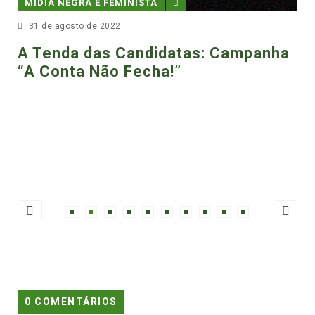
A NEGRA E FEMINISTA
e agosto de 2022
enda das Candidatas: Campanha
MÍDIA N
Conta Não Fecha!”
3 de mar
8M Mov
mulher
govern
0 COMENTÁRIOS