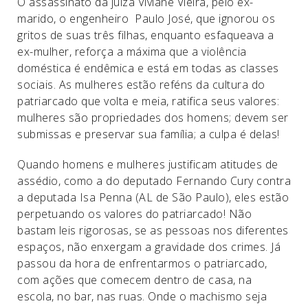
O assassinato da juíza Viviane Vieira, pelo ex-
marido, o engenheiro Paulo José, que ignorou os
gritos de suas três filhas, enquanto esfaqueava a
ex-mulher, reforça a máxima que a violência
doméstica é endêmica e está em todas as classes
sociais. As mulheres estão reféns da cultura do
patriarcado que volta e meia, ratifica seus valores:
mulheres são propriedades dos homens; devem ser
submissas e preservar sua família; a culpa é delas!
Quando homens e mulheres justificam atitudes de
assédio, como a do deputado Fernando Cury contra
a deputada Isa Penna (AL de São Paulo), eles estão
perpetuando os valores do patriarcado! Não
bastam leis rigorosas, se as pessoas nos diferentes
espaços, não enxergam a gravidade dos crimes. Já
passou da hora de enfrentarmos o patriarcado,
com ações que comecem dentro de casa, na
escola, no bar, nas ruas. Onde o machismo seja