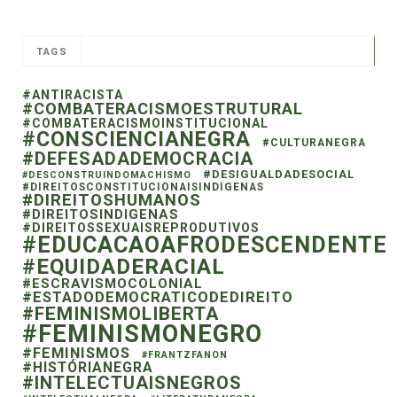
TAGS
#ANTIRACISTA
#COMBATERACISMOESTRUTURAL
#COMBATERACISMOINSTITUCIONAL
#CONSCIENCIANEGRA
#CULTURANEGRA
#DEFESADADEMOCRACIA
#DESIGUALDADESOCIAL
#DESCONSTRUINDOMACHISMO
#DIREITOSCONSTITUCIONAISINDIGENAS
#DIREITOSHUMANOS
#DIREITOSINDIGENAS
#DIREITOSSEXUAISREPRODUTIVOS
#EDUCACAOAFRODESCENDENTE
#EQUIDADERACIAL
#ESCRAVISMOCOLONIAL
#ESTADODEMOCRATICODEDIREITO
#FEMINISMOLIBERTA
#FEMINISMONEGRO
#FEMINISMOS
#FRANTZFANON
#HISTÓRIANEGRA
#INTELECTUAISNEGROS