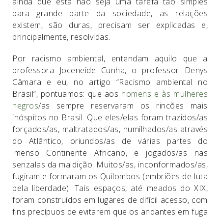
ainda que esta não seja uma tarefa tão simples
para grande parte da sociedade, as relações
existem, são duras, precisam ser explicadas e,
principalmente, resolvidas.
Por racismo ambiental, entendam aquilo que a
professora Joceneide Cunha, o professor Denys
Câmara e eu, no artigo “Racismo ambiental no
Brasil”, pontuamos: que aos
homens e às mulheres
negros
/as sempre reservaram os rincões mais
inóspitos no Brasil. Que eles/elas foram trazidos/as
forçados/as, maltratados/as, humilhados/as através
do Atlântico, oriundos/as de várias partes do
imenso Continente Africano, e jogados/as nas
senzalas da maldição. Muitos/as, inconformados/as,
fugiram e formaram os Quilombos (embriões de luta
pela liberdade). Tais espaços, até meados do XIX,
foram construídos em lugares de difícil acesso, com
fins precípuos de evitarem que os andantes em fuga