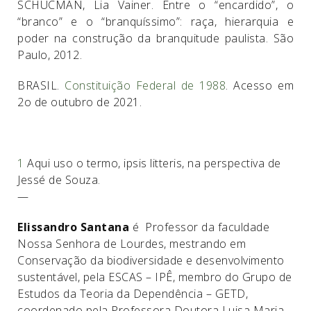
SCHUCMAN, Lia Vainer. Entre o “encardido”, o
“branco” e o “branquíssimo”: raça, hierarquia e
poder na construção da branquitude paulista. São
Paulo, 2012.
BRASIL.
Constituição Federal de 1988
. Acesso em
2o de outubro de 2021.
1
Aqui uso o termo, ipsis litteris, na perspectiva de
Jessé de Souza.
—
Elissandro Santana
é Professor da faculdade
Nossa Senhora de Lourdes, mestrando em
Conservação da biodiversidade e desenvolvimento
sustentável, pela ESCAS – IPÊ, membro do Grupo de
Estudos da Teoria da Dependência – GETD,
coordenado pela Professora Doutora Luisa Maria