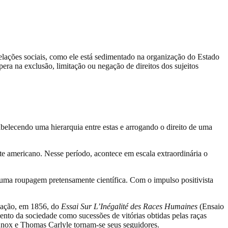
relações sociais, como ele está sedimentado na organização do Estado
era na exclusão, limitação ou negação de direitos dos sujeitos
abelecendo uma hierarquia entre estas e arrogando o direito de uma
e americano. Nesse período, acontece em escala extraordinária o
uma roupagem pretensamente científica. Com o impulso positivista
icação, em 1856, do
Essai Sur L’Inégalité des Races Humaines
(Ensaio
nto da sociedade como sucessões de vitórias obtidas pelas raças
Knox e Thomas Carlyle tornam-se seus seguidores.