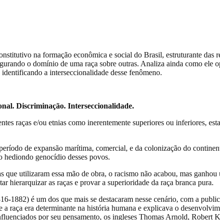
nstitutivo na formação econômica e social do Brasil, estruturante das 
egurando o domínio de uma raça sobre outras. Analiza ainda como ele op
 identificando a interseccionalidade desse fenômeno.
nal. Discriminação. Interseccionalidade.
tes raças e/ou etnias como inerentemente superiores ou inferiores, est
ríodo de expansão marítima, comercial, e da colonização do continent
e o hediondo genocídio desses povos.
as que utilizaram essa mão de obra, o racismo não acabou, mas ganhou 
ntar hierarquizar as raças e provar a superioridade da raça branca pura.
1816-1882) é um dos que mais se destacaram nesse cenário, com a publ
a raça era determinante na história humana e explicava o desenvolvime
Influenciados por seu pensamento, os ingleses Thomas Arnold, Robert 