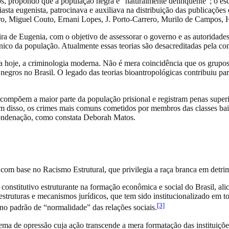
os, propondo que a população negra é “naturalmente delinquente”; o esc
asta eugenista, patrocinava e auxiliava na distribuição das publicaçõ
ro, Miguel Couto, Ernani Lopes, J. Porto-Carrero, Murilo de Campos, H
ra de Eugenia, com o objetivo de assessorar o governo e as autoridade
ico da população. Atualmente essas teorias são desacreditadas pela com
nda hoje, a criminologia moderna. Não é mera coincidência que os grup
egros no Brasil. O legado das teorias bioantropológicas contribuiu par
 compõem a maior parte da população prisional e registram penas supe
m disso, os crimes mais comuns cometidos por membros das classes bai
condenação, como constata Deborah Matos.
 com base no Racismo Estrutural, que privilegia a raça branca em detri
onstitutivo estruturante na formação econômica e social do Brasil, ali
 estruturas e mecanismos jurídicos, que tem sido institucionalizado em t
[3]
o padrão de “normalidade” das relações sociais.
ma de opressão cuja ação transcende a mera formatação das instituiçõe