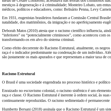
ideias de Cesare Lombroso, acreditava nas teorias dos criminosos nat
mestiços à degeneração e à criminalidade; Monteiro Lobato, um entusi
médicos, políticos e educadores, como: Belisário Penna, Levy Carnei
Em 1931, eugenistas brasileiros fundaram a Comissão Central Brasilei
natalidade, dos matrimônios, da imigração e no aperfeiçoamento eugên
Deborah Matos (2010) atesta que o racismo científico influencia, ai
“inferiores” ou “potencialmente criminosos”, como aconteceu com os n
transformando-os em alvo do sistema criminal.
Como efeito decorrente do Racismo Estrutural, atualmente, os negros
raça é o indicador predominante na condenação de um indivíduo. Alé
são justamente os mais apurados e que representam a maior taxa de 
Racismo Estrutural
O Brasil é uma sociedade engendrada no processo histórico e político
Enraizado no escravismo colonial, o racismo sistêmico é um elemento c
raça e classe. O Racismo Estrutural é inerente à ordem social, às suas
continuamente reproduzidas. O racismo sedimentado é permanecente n
Humberto Bersani (2018) assinala que o Racismo Estrutural é um siste