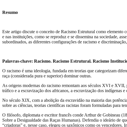
Resumo
Este artigo discute o conceito de Racismo Estrutural como elemento co
e nas instituições, como se reproduz e se dissemina na sociedade, ass
subordinados, as diferentes configurações de racismo e discriminação,
Palavras-chave: Racismo. Racismo Estrutural. Racismo Institucio
O racismo é uma ideologia, fundada em teorias que categorizam diferen
raça (considerada pura e superior) dominar outras.
As origens modernas do racismo remontam aos séculos XVI e XVII, pe
tráfico e a escravização dos africanos, a escravização dos indígenas 
No século XIX, com a abolição da escravidão na maioria das potênci
sobre as ciências, teorias científicas racistas foram formuladas para te
O filósofo, diplomata e escritor francês conde Arthur de Gobineau (
Sobre a Desigualdade das Raças Humanas). Defendia o ideário de que 
“criadoras” e, nesse caso, elegeu os saxônicos como os vencedores. 