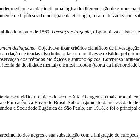
poder mediante a criação de uma lógica de diferenciação de grupos paut
amente de hipóteses da biologia e da etnologia, foram utilizados para sa
 publicado no ano de 1869,
Herança e Eugenia
, disponibiliza as bases 
omem delinquente
. Objetivava fixar critérios científicos de investiga
a criação de teorias discriminatórias sempre tivesse existido, pela prim
bservação dos métodos biológicos e antropológicos. Lombroso influenciou
(teoria da debilidade mental) e Ernest Hooton (teoria da inferioridade 
ção da escravidão, no início do século XX. O eugenista mais proeminent
ica e Farmacêutica Bayer do Brasil. Sob o argumento da necessidade de
Fundou a Sociedade Eugênica de São Paulo, em 1918, e foi o principal
aparecimento dos negros e sua substituição com a imigração de europe