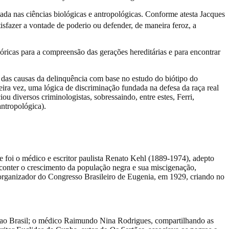
ada nas ciências biológicas e antropológicas. Conforme atesta Jacques
tisfazer a vontade de poderio ou defender, de maneira feroz, a
teóricas para a compreensão das gerações hereditárias e para encontrar
ção das causas da delinquência com base no estudo do biótipo do
eira vez, uma lógica de discriminação fundada na defesa da raça real
 diversos criminologistas, sobressaindo, entre estes, Ferri,
antropológica).
e foi o médico e escritor paulista Renato Kehl (1889-1974), adepto
 conter o crescimento da população negra e sua miscigenação,
 organizador do Congresso Brasileiro de Eugenia, em 1929, criando no
us ao Brasil; o médico Raimundo Nina Rodrigues, compartilhando as