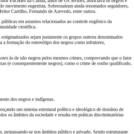
ritor Euclides da Cunha, autor de
Os Sertões
, associava os negros e
es do movimento eugenista. Sobressaíram ainda renomados seguidores,
eitor Carrilho, Fernando de Azevedo, entre outros.
s públicas em assuntos relacionados ao controle eugênico da
unidade científica.
os estigmatizados sejam justamente os grupos outrora denominados
a a formação do estereótipo dos negros como infratores,
riores às de não negros pelos mesmos crimes, comprovando que o fator
xas (e consequentemente negros), como o crime de roubo qualificado,
mento dos negros e indígenas.
cerçando um sistema estrutural político e ideológico de domínio de
odos os âmbitos da sociedade e resulta em práticas discriminatórias
s, perpassando-se nos âmbitos público e privado. Sendo estruturante