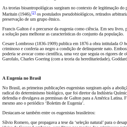
As teorias bioantropológicas surgiram no contexto de legitimação do 
[2]
Maritain (1946),
os postulados pseudobiológicos, retirados arbitrari
preservação de um grupo étnico.
Francis Galton é o precursor da eugenia como ciência. Em seu livro,
a solução para melhorar as características do conjunto da população.
Cesare Lombroso (1836-1909) publica em 1876 a obra intitulada
O h
criminoso e conferia ao negro a condição de delinquente nato. Embora 
poderia se avocar como científica, uma vez que seguia os rigores de o
Garofalo, Charles Goering (com a teoria da hereditariedade), Goddard 
A Eugenia no Brasil
No Brasil, as primeiras publicações eugenistas surgiram após a aboli
radical do determinismo biológico, que foi diretor da Indústria Quím
defendia e divulgava as premissas de Galton para a América Latina. 
mesmo ano o periódico ‘Boletim de Eugenia’.
Destacam-se também entre os eugenistas brasileiros:
Sílvio Romero, que propagava a tese da ‘seleção natural’ para o des