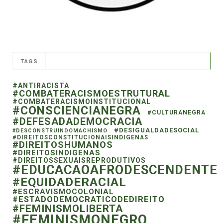
TAGS
#ANTIRACISTA
#COMBATERACISMOESTRUTURAL
#COMBATERACISMOINSTITUCIONAL
#CONSCIENCIANEGRA
#CULTURANEGRA
#DEFESADADEMOCRACIA
#DESIGUALDADESOCIAL
#DESCONSTRUINDOMACHISMO
#DIREITOSCONSTITUCIONAISINDIGENAS
#DIREITOSHUMANOS
#DIREITOSINDIGENAS
#DIREITOSSEXUAISREPRODUTIVOS
#EDUCACAOAFRODESCENDENTE
#EQUIDADERACIAL
#ESCRAVISMOCOLONIAL
#ESTADODEMOCRATICODEDIREITO
#FEMINISMOLIBERTA
#FEMINISMONEGRO