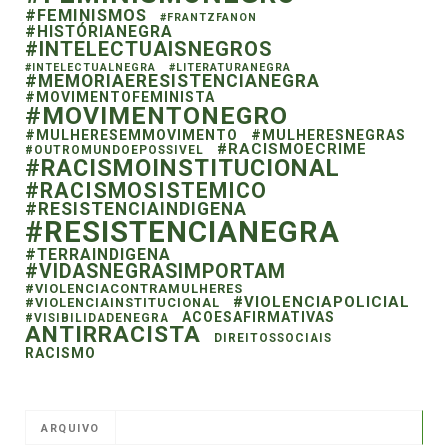
#FEMINISMOS
#FRANTZFANON
#HISTÓRIANEGRA
#INTELECTUAISNEGROS
#INTELECTUALNEGRA
#LITERATURANEGRA
#MEMORIAERESISTENCIANEGRA
#MOVIMENTOFEMINISTA
#MOVIMENTONEGRO
#MULHERESEMMOVIMENTO
#MULHERESNEGRAS
#RACISMOECRIME
#OUTROMUNDOEPOSSIVEL
#RACISMOINSTITUCIONAL
#RACISMOSISTEMICO
#RESISTENCIAINDIGENA
#RESISTENCIANEGRA
#TERRAINDIGENA
#VIDASNEGRASIMPORTAM
#VIOLENCIACONTRAMULHERES
#VIOLENCIAPOLICIAL
#VIOLENCIAINSTITUCIONAL
ACOESAFIRMATIVAS
#VISIBILIDADENEGRA
ANTIRRACISTA
DIREITOSSOCIAIS
RACISMO
ARQUIVO