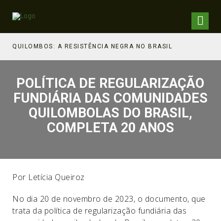
NHECIMENTO ESTRATÉGICO
QUILOMBOS: A RESISTÊNCIA NEGRA NO BRASIL
POLÍTICA DE REGULARIZAÇÃO
FUNDIÁRIA DAS COMUNIDADES
QUILOMBOLAS DO BRASIL,
COMPLETA 20 ANOS
Por Letícia Queiroz
No dia 20 de novembro de 2023, o documento, que
trata da política de regularização fundiária das