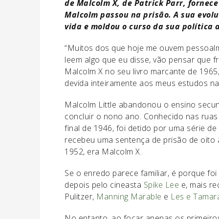
de Malcolm X, de Patrick Parr, fornec
Malcolm passou na prisão. A sua evol
vida e moldou o curso da sua política 
“Muitos dos que hoje me ouvem pessoalme
leem algo que eu disse, vão pensar que fr
Malcolm X no seu livro marcante de 1965
devida inteiramente aos meus estudos na 
Malcolm Little abandonou o ensino secun
concluir o nono ano. Conhecido nas ruas
final de 1946, foi detido por uma série d
recebeu uma sentença de prisão de oito 
1952, era Malcolm X.
Se o enredo parece familiar, é porque fo
depois pelo cineasta
Spike Lee
e, mais re
Pulitzer,
Manning Marable
e
Les e Tamar
No entanto, ao focar apenas os primeiro