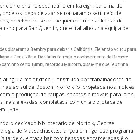
ncluir o ensino secundário em Raleigh, Carolina do
 onde os jogos de azar se tornaram o seu meio de
geles, envolvendo-se em pequenos crimes. Um par de
am-no para San Quentin, onde trabalhou na equipa de
.
es disseram a Bembry para deixar a Califórnia. Ele então voltou para
ndiana e Pensilvânia. De várias formas, o conhecimento de Bembry
 caminho certo. Bimbi, recordou Malcolm, disse-me que “eu tinha
 atingiu a maioridade. Construída por trabalhadores da
ilhas ao sul de Boston, Norfolk foi projetada nos moldes
 com a produção de roupas, sapatos e móveis para lojas.
s mais elevadas, completada com uma biblioteca de
em 1948.
ndo o dedicado bibliotecário de Norfolk, George
nologia de Massachusetts, lançou um rigoroso programa
is tarde que trabalhar com pessoas encarceradas é o