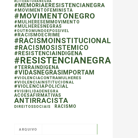
#LITERATURANEGRA
#MEMORIAERESISTENCIANEGRA
#MOVIMENTOFEMINISTA
#MOVIMENTONEGRO
#MULHERESEMMOVIMENTO
#MULHERESNEGRAS
#OUTROMUNDOEPOSSIVEL
#RACISMOECRIME
#RACISMOINSTITUCIONAL
#RACISMOSISTEMICO
#RESISTENCIAINDIGENA
#RESISTENCIANEGRA
#TERRAINDIGENA
#VIDASNEGRASIMPORTAM
#VIOLENCIACONTRAMULHERES
#VIOLENCIAINSTITUCIONAL
#VIOLENCIAPOLICIAL
#VISIBILIDADENEGRA
ACOESAFIRMATIVAS
ANTIRRACISTA
RACISMO
DIREITOSSOCIAIS
ARQUIVO