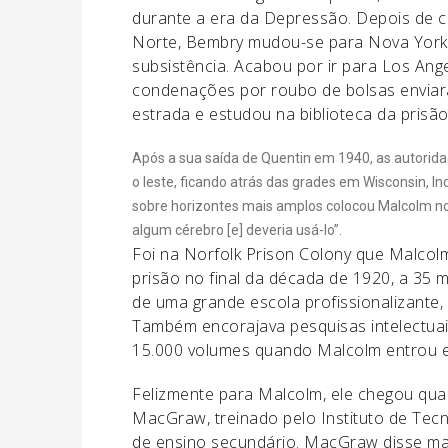
durante a era da Depressão. Depois de co
Norte, Bembry mudou-se para Nova York,
subsistência. Acabou por ir para Los An
condenações por roubo de bolsas enviar
estrada e estudou na biblioteca da prisão
Após a sua saída de Quentin em 1940, as autoridad
o leste, ficando atrás das grades em Wisconsin, I
sobre horizontes mais amplos colocou Malcolm no
algum cérebro [e] deveria usá-lo”.
Foi na Norfolk Prison Colony que Malcolm
prisão no final da década de 1920, a 35 m
de uma grande escola profissionalizante,
Também encorajava pesquisas intelectuai
15.000 volumes quando Malcolm entrou 
Felizmente para Malcolm, ele chegou qua
MacGraw, treinado pelo Instituto de Tec
de ensino secundário. MacGraw disse ma