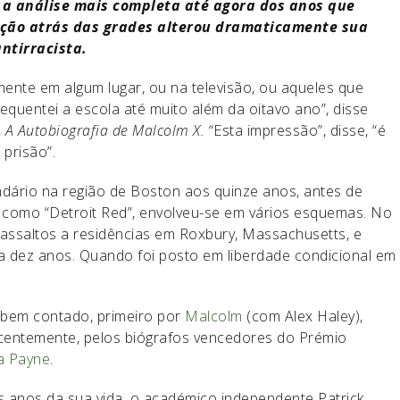
e a análise mais completa até agora dos anos que
ução atrás das grades alterou dramaticamente sua
antirracista.
nte em algum lugar, ou na televisão, ou aqueles que
equentei a escola até muito além da oitavo ano”, disse
,
A Autobiografia de Malcolm X.
“Esta impressão”, disse, “é
prisão”.
dário na região de Boston aos quinze anos, antes de
 como “Detroit Red”, envolveu-se em vários esquemas. No
e assaltos a residências em Roxbury, Massachusetts, e
a dez anos. Quando foi posto em liberdade condicional em
i bem contado, primeiro por
Malcolm
(com Alex Haley),
centemente, pelos biógrafos vencedores do Prémio
a Payne
.
s anos da sua vida, o académico independente Patrick