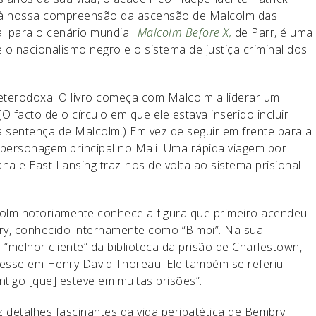
 à nossa compreensão da ascensão de Malcolm das
al para o cenário mundial.
Malcolm Before X,
de Parr, é uma
e o nacionalismo negro e o sistema de justiça criminal dos
heterodoxa. O livro começa com Malcolm a liderar um
 facto de o círculo em que ele estava inserido incluir
a sentença de Malcolm.) Em vez de seguir em frente para a
o personagem principal no Mali. Uma rápida viagem por
ha e East Lansing traz-nos de volta ao sistema prisional
olm notoriamente conhece a figura que primeiro acendeu
bry, conhecido internamente como “Bimbi”. Na sua
“melhor cliente” da biblioteca da prisão de Charlestown,
esse em Henry David Thoreau. Ele também se referiu
igo [que] esteve em muitas prisões”.
z detalhes fascinantes da vida peripatética de Bembry