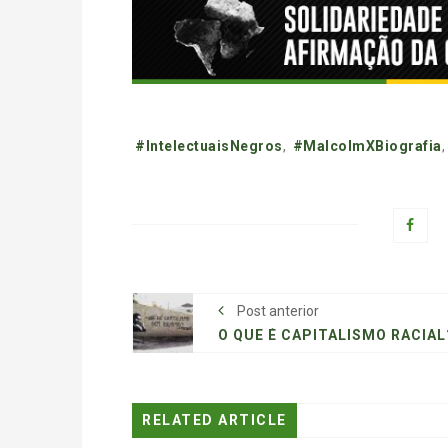
Tags:
#IntelectuaisNegros
,
#MalcolmXBiografia
Post anterior
O QUE É CAPITALISMO RACIAL
RELATED ARTICLE