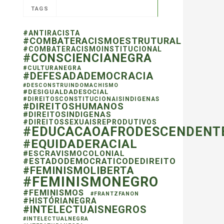
TAGS
#ANTIRACISTA
#COMBATERACISMOESTRUTURAL
#COMBATERACISMOINSTITUCIONAL
#CONSCIENCIANEGRA
#CULTURANEGRA
#DEFESADADEMOCRACIA
#DESCONSTRUINDOMACHISMO
#DESIGUALDADESOCIAL
#DIREITOSCONSTITUCIONAISINDIGENAS
#DIREITOSHUMANOS
#DIREITOSINDIGENAS
#DIREITOSSEXUAISREPRODUTIVOS
#EDUCACAOAFRODESCENDENT
#EQUIDADERACIAL
#ESCRAVISMOCOLONIAL
#ESTADODEMOCRATICODEDIREITO
#FEMINISMOLIBERTA
#FEMINISMONEGRO
#FEMINISMOS
#FRANTZFANON
#HISTÓRIANEGRA
#INTELECTUAISNEGROS
#INTELECTUALNEGRA