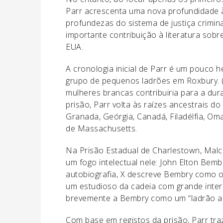
Parr acrescenta uma nova profundidade
profundezas do sistema de justiça crimin
importante contribuição à literatura sobr
EUA.
A cronologia inicial de Parr é um pouco 
grupo de pequenos ladrões em Roxbury. (O
mulheres brancas contribuiria para a dur
prisão, Parr volta às raízes ancestrais d
Granada, Geórgia, Canadá, Filadélfia, Oma
de Massachusetts.
Na Prisão Estadual de Charlestown, Malc
um fogo intelectual nele: John Elton Bem
autobiografia, X descreve Bembry como o 
um estudioso da cadeia com grande inter
brevemente a Bembry como um “ladrão ant
Com base em registos da prisão, Parr tra