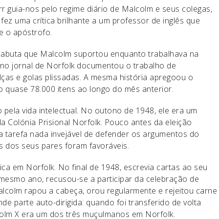
rr guia-nos pelo regime diário de Malcolm e seus colegas,
 fez uma crítica brilhante a um professor de inglês que
e o apóstrofo.
 labuta que Malcolm suportou enquanto trabalhava na
 no jornal de Norfolk documentou o trabalho de
ças e golas plissadas. A mesma história apregoou o
o quase 78.000 itens ao longo do mês anterior.
o pela vida intelectual. No outono de 1948, ele era um
 Colónia Prisional Norfolk. Pouco antes da eleição
 a tarefa nada invejável de defender os argumentos do
 dos seus pares foram favoráveis.
ca em Norfolk. No final de 1948, escrevia cartas ao seu
mesmo ano, recusou-se a participar da celebração de
alcolm rapou a cabeça, orou regularmente e rejeitou carne
e parte auto-dirigida: quando foi transferido de volta
colm X era um dos três muçulmanos em Norfolk.