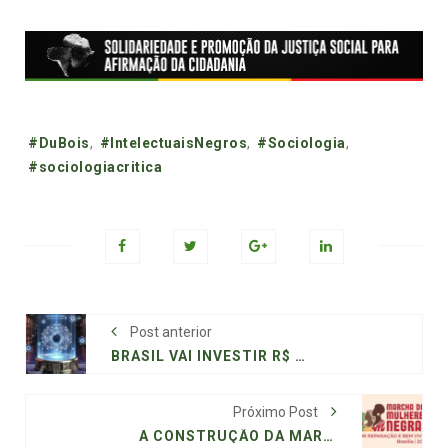
Tags:
#DuBois
,
#IntelectuaisNegros
,
#Sociologia
,
#sociologiacritica
Post anterior
BRASIL VAI INVESTIR R$ 5 BILHÕES EM COMPUTAÇÃO QUÂNTICA ATÉ 2034
Próximo Post
A CONSTRUÇÃO DA MARCHA NACIONAL DAS MULHERES NEGRAS E A ESQUERDA