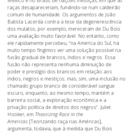
México e no Brasil, de nações mestiças, em que as
raças desapareceriam, fundindo-se num caldeirão
comum de humanidade. Os argumentos de João
Batista Lacerda contra a tese da degenerescência
dos mulatos, por exemplo, mereceram de Du Bois
uma avaliação muito favorável. No entanto, como
ele rapidamente percebeu, “na América do Sul, há
muito tempo fingimos ver uma solução possível na
fusão gradual de brancos, índios e negros. Essa
fusão não representa nenhuma diminuição de
poder e prestígio dos brancos em relação aos
índios, negros e mestiços; mas, sim, uma inclusão no
chamado grupo branco de considerável sangue
escuro, enquanto, ao mesmo tempo, mantém a
barreira social, a exploração econômica e a
privação política de direitos dos negros”. Juliet
Hooker, em
Theorizing Race in the
Americas
[Teorizando raça nas Américas],
argumenta, todavia, que à medida que Du Bois