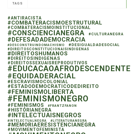
TAGS
#ANTIRACISTA
#COMBATERACISMOESTRUTURAL
#COMBATERACISMOINSTITUCIONAL
#CONSCIENCIANEGRA
#CULTURANEGRA
#DEFESADADEMOCRACIA
#DESIGUALDADESOCIAL
#DESCONSTRUINDOMACHISMO
#DIREITOSCONSTITUCIONAISINDIGENAS
#DIREITOSHUMANOS
#DIREITOSINDIGENAS
#DIREITOSSEXUAISREPRODUTIVOS
#EDUCACAOAFRODESCENDENTE
#EQUIDADERACIAL
#ESCRAVISMOCOLONIAL
#ESTADODEMOCRATICODEDIREITO
#FEMINISMOLIBERTA
#FEMINISMONEGRO
#FEMINISMOS
#FRANTZFANON
#HISTÓRIANEGRA
#INTELECTUAISNEGROS
#INTELECTUALNEGRA
#LITERATURANEGRA
#MEMORIAERESISTENCIANEGRA
#MOVIMENTOFEMINISTA