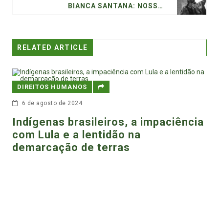
BIANCA SANTANA: NOSSA SUBORDINAÇÃO POLÍTICA
RELATED ARTICLE
HUMANOS
DIREITOS HUMA
de 2024
30 de maio de 20
 brasileiros, a impaciência
Lula pode c
 e a lentidão na
aos indíge
ão de terras