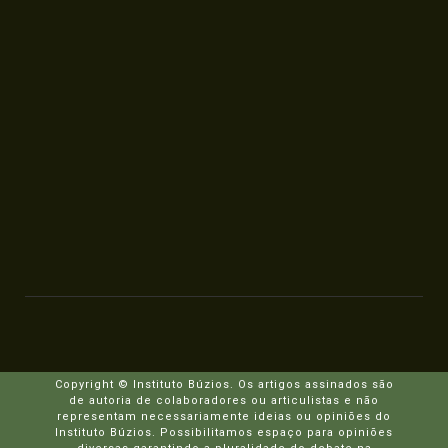
Copyright © Instituto Búzios. Os artigos assinados são
de autoria de colaboradores ou articulistas e não
representam necessariamente ideias ou opiniões do
Instituto Búzios. Possibilitamos espaço para opiniões