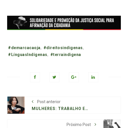
Tags:
#demarcacaoja
,
#direitosindigenas
,
#LínguasIndígenas
,
#terraindigena
Post anterior
MULHERES: TRABALHO E MOVIMENTO
Próximo Post