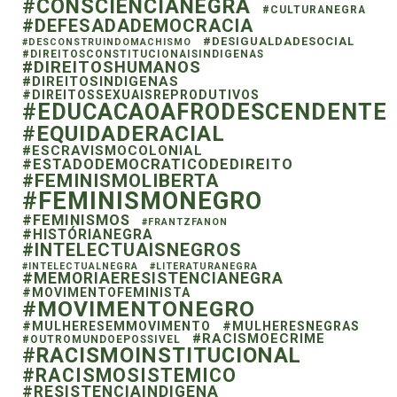
#CONSCIENCIANEGRA
#CULTURANEGRA
#DEFESADADEMOCRACIA
#DESIGUALDADESOCIAL
#DESCONSTRUINDOMACHISMO
#DIREITOSCONSTITUCIONAISINDIGENAS
#DIREITOSHUMANOS
#DIREITOSINDIGENAS
#DIREITOSSEXUAISREPRODUTIVOS
#EDUCACAOAFRODESCENDENTE
#EQUIDADERACIAL
#ESCRAVISMOCOLONIAL
#ESTADODEMOCRATICODEDIREITO
#FEMINISMOLIBERTA
#FEMINISMONEGRO
#FEMINISMOS
#FRANTZFANON
#HISTÓRIANEGRA
#INTELECTUAISNEGROS
#INTELECTUALNEGRA
#LITERATURANEGRA
#MEMORIAERESISTENCIANEGRA
#MOVIMENTOFEMINISTA
#MOVIMENTONEGRO
#MULHERESEMMOVIMENTO
#MULHERESNEGRAS
#RACISMOECRIME
#OUTROMUNDOEPOSSIVEL
#RACISMOINSTITUCIONAL
#RACISMOSISTEMICO
#RESISTENCIAINDIGENA