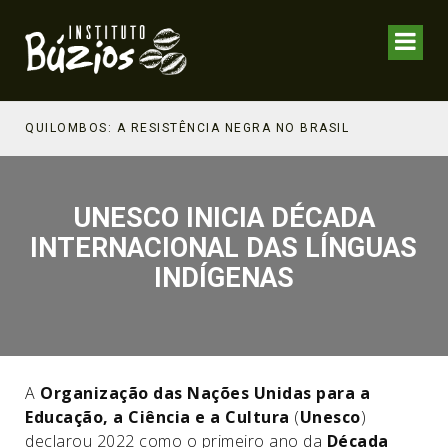
NHECIMENTO ESTRATÉGICO
QUILOMBOS: A RESISTÊNCIA NEGRA NO BRASIL
UNESCO INICIA DÉCADA
INTERNACIONAL DAS LÍNGUAS
INDÍGENAS
A
Organização das Nações Unidas para a
Educação, a Ciência e a Cultura
(
Unesco
)
declarou 2022 como o primeiro ano da
Década