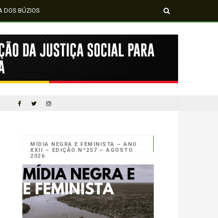
A DOS BÚZIOS
MÍDIA NEGRA E FEMI
CINQUENTA ANOS DEPOIS DE SOWETO; UMA LUTA SEM DOCUMENTAÇÃO NÃO É UMA LUTA
MÍDIA NEGRA E FEMINISTA – ANO
XXII – EDIÇÃO Nº257 – AGOSTO
2026