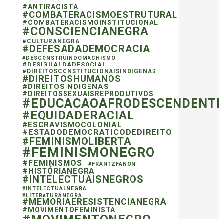
#ANTIRACISTA
#COMBATERACISMOESTRUTURAL
#COMBATERACISMOINSTITUCIONAL
#CONSCIENCIANEGRA
#CULTURANEGRA
#DEFESADADEMOCRACIA
#DESCONSTRUINDOMACHISMO
#DESIGUALDADESOCIAL
#DIREITOSCONSTITUCIONAISINDIGENAS
#DIREITOSHUMANOS
#DIREITOSINDIGENAS
#DIREITOSSEXUAISREPRODUTIVOS
#EDUCACAOAFRODESCENDENT
#EQUIDADERACIAL
#ESCRAVISMOCOLONIAL
#ESTADODEMOCRATICODEDIREITO
#FEMINISMOLIBERTA
#FEMINISMONEGRO
#FEMINISMOS
#FRANTZFANON
#HISTÓRIANEGRA
#INTELECTUAISNEGROS
#INTELECTUALNEGRA
#LITERATURANEGRA
#MEMORIAERESISTENCIANEGRA
#MOVIMENTOFEMINISTA
#MOVIMENTONEGRO