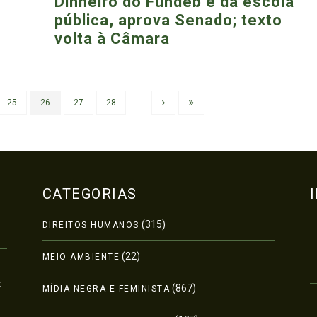
Dinheiro do Fundeb é da escola
pública, aprova Senado; texto
volta à Câmara
25
26
27
28
CATEGORIAS
(315)
DIREITOS HUMANOS
(22)
MEIO AMBIENTE
a
(867)
MÍDIA NEGRA E FEMINISTA