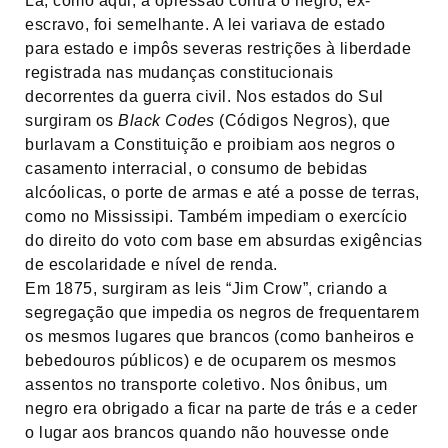
Lá, como aqui, a opressão contra o negro, ex-
escravo, foi semelhante. A lei variava de estado
para estado e impôs severas restrições à liberdade
registrada nas mudanças constitucionais
decorrentes da guerra civil. Nos estados do Sul
surgiram os
Black Codes
(Códigos Negros), que
burlavam a Constituição e proibiam aos negros o
casamento interracial, o consumo de bebidas
alcóolicas, o porte de armas e até a posse de terras,
como no Mississipi. Também impediam o exercício
do direito do voto com base em absurdas exigências
de escolaridade e nível de renda.
Em 1875, surgiram as leis “Jim Crow”, criando a
segregação que impedia os negros de frequentarem
os mesmos lugares que brancos (como banheiros e
bebedouros públicos) e de ocuparem os mesmos
assentos no transporte coletivo. Nos ônibus, um
negro era obrigado a ficar na parte de trás e a ceder
o lugar aos brancos quando não houvesse onde