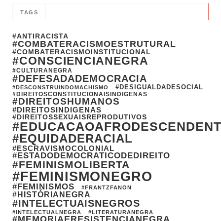
TAGS
#ANTIRACISTA
#COMBATERACISMOESTRUTURAL
#COMBATERACISMOINSTITUCIONAL
#CONSCIENCIANEGRA
#CULTURANEGRA
#DEFESADADEMOCRACIA
#DESIGUALDADESOCIAL
#DESCONSTRUINDOMACHISMO
#DIREITOSCONSTITUCIONAISINDIGENAS
#DIREITOSHUMANOS
#DIREITOSINDIGENAS
#DIREITOSSEXUAISREPRODUTIVOS
#EDUCACAOAFRODESCENDEN
#EQUIDADERACIAL
#ESCRAVISMOCOLONIAL
#ESTADODEMOCRATICODEDIREITO
#FEMINISMOLIBERTA
#FEMINISMONEGRO
#FEMINISMOS
#FRANTZFANON
#HISTÓRIANEGRA
#INTELECTUAISNEGROS
#INTELECTUALNEGRA
#LITERATURANEGRA
#MEMORIAERESISTENCIANEGRA