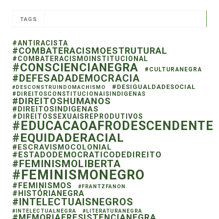
TAGS
#ANTIRACISTA
#COMBATERACISMOESTRUTURAL
#COMBATERACISMOINSTITUCIONAL
#CONSCIENCIANEGRA
#CULTURANEGRA
#DEFESADADEMOCRACIA
#DESIGUALDADESOCIAL
#DESCONSTRUINDOMACHISMO
#DIREITOSCONSTITUCIONAISINDIGENAS
#DIREITOSHUMANOS
#DIREITOSINDIGENAS
#DIREITOSSEXUAISREPRODUTIVOS
#EDUCACAOAFRODESCENDENTE
#EQUIDADERACIAL
#ESCRAVISMOCOLONIAL
#ESTADODEMOCRATICODEDIREITO
#FEMINISMOLIBERTA
#FEMINISMONEGRO
#FEMINISMOS
#FRANTZFANON
#HISTÓRIANEGRA
#INTELECTUAISNEGROS
#INTELECTUALNEGRA
#LITERATURANEGRA
#MEMORIAERESISTENCIANEGRA