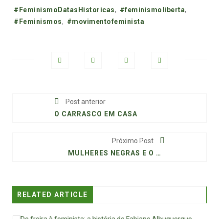
Tags:
#FeminismoDatasHistoricas
,
#feminismoliberta
,
#Feminismos
,
#movimentofeminista
Post anterior
O CARRASCO EM CASA
Próximo Post
MULHERES NEGRAS E O DUPLO PRECONCEITO NA POLÍTICA
RELATED ARTICLE