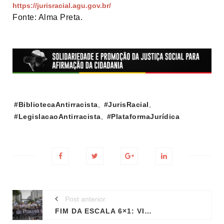
https://jurisracial.agu.gov.br/
Fonte: Alma Preta.
Tags:
#BibliotecaAntirracista
,
#JurisRacial
,
#LegislacaoAntirracista
,
#PlataformaJurídica
Post anterior
FIM DA ESCALA 6×1: VIÁVEL PARA A ECONOMIA, URGENTE PARA A SOCIEDADE