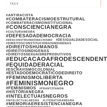
TAGS
#ANTIRACISTA
#COMBATERACISMOESTRUTURAL
#COMBATERACISMOINSTITUCIONAL
#CONSCIENCIANEGRA
#CULTURANEGRA
#DEFESADADEMOCRACIA
#DESIGUALDADESOCIAL
#DESCONSTRUINDOMACHISMO
#DIREITOSCONSTITUCIONAISINDIGENAS
#DIREITOSHUMANOS
#DIREITOSINDIGENAS
#DIREITOSSEXUAISREPRODUTIVOS
#EDUCACAOAFRODESCENDEN
#EQUIDADERACIAL
#ESCRAVISMOCOLONIAL
#ESTADODEMOCRATICODEDIREITO
#FEMINISMOLIBERTA
#FEMINISMONEGRO
#FEMINISMOS
#FRANTZFANON
#HISTÓRIANEGRA
#INTELECTUAISNEGROS
#INTELECTUALNEGRA
#LITERATURANEGRA
#MEMORIAERESISTENCIANEGRA