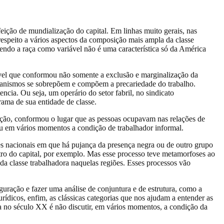
feição de mundialização do capital. Em linhas muito gerais, nas
respeito a vários aspectos da composição mais ampla da classe
tendo a raça como variável não é uma característica só da América
el que conformou não somente a exclusão e marginalização da
anismos se sobrepõem e compõem a precariedade do trabalho.
cia. Ou seja, um operário do setor fabril, no sindicato
ama de sua entidade de classe.
ação, conformou o lugar que as pessoas ocupavam nas relações de
u em vários momentos a condição de trabalhador informal.
es nacionais em que há pujança da presença negra ou de outro grupo
tro do capital, por exemplo. Mas esse processo teve metamorfoses ao
 classe trabalhadora naquelas regiões. Esses processos vão
guração e fazer uma análise de conjuntura e de estrutura, como a
urídicos, enfim, as clássicas categorias que nos ajudam a entender as
aça no século XX é não discutir, em vários momentos, a condição da