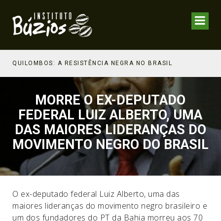
NHECIMENTO ESTRATÉGICO
QUILOMBOS: A RESISTÊNCIA NEGRA NO BRASIL
MORRE O EX-DEPUTADO
FEDERAL LUIZ ALBERTO, UMA
DAS MAIORES LIDERANÇAS DO
MOVIMENTO NEGRO DO BRASIL
O ex-deputado federal Luiz Alberto, uma das
maiores lideranças do movimento negro brasileiro e
um dos fundadores do PT da Bahia morreu aos 70