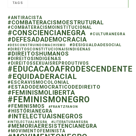
TAGS
#ANTIRACISTA
#COMBATERACISMOESTRUTURAL
#COMBATERACISMOINSTITUCIONAL
#CONSCIENCIANEGRA
#CULTURANEGRA
#DEFESADADEMOCRACIA
#DESIGUALDADESOCIAL
#DESCONSTRUINDOMACHISMO
#DIREITOSCONSTITUCIONAISINDIGENAS
#DIREITOSHUMANOS
#DIREITOSINDIGENAS
#DIREITOSSEXUAISREPRODUTIVOS
#EDUCACAOAFRODESCENDENTE
#EQUIDADERACIAL
#ESCRAVISMOCOLONIAL
#ESTADODEMOCRATICODEDIREITO
#FEMINISMOLIBERTA
#FEMINISMONEGRO
#FEMINISMOS
#FRANTZFANON
#HISTÓRIANEGRA
#INTELECTUAISNEGROS
#INTELECTUALNEGRA
#LITERATURANEGRA
#MEMORIAERESISTENCIANEGRA
#MOVIMENTOFEMINISTA