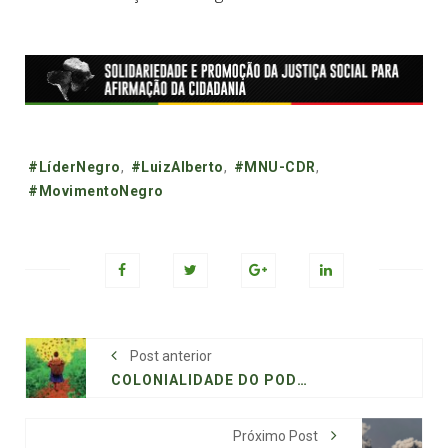
Tags:
#LíderNegro
,
#LuizAlberto
,
#MNU-CDR
,
#MovimentoNegro
Post anterior
COLONIALIDADE DO PODER, BIODIVERSIDADE E DIREITO
Próximo Post