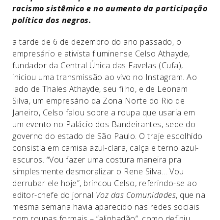
racismo sistêmico e no aumento da participação
política dos negros.
a tarde de 6 de dezembro do ano passado, o
empresário e ativista fluminense Celso Athayde,
fundador da Central Única das Favelas (Cufa),
iniciou uma transmissão ao vivo no Instagram. Ao
lado de Thales Athayde, seu filho, e de Leonam
Silva, um empresário da Zona Norte do Rio de
Janeiro, Celso falou sobre a roupa que usaria em
um evento no Palácio dos Bandeirantes, sede do
governo do estado de São Paulo. O traje escolhido
consistia em camisa azul-clara, calça e terno azul-
escuros. “Vou fazer uma costura maneira pra
simplesmente desmoralizar o Rene Silva… Vou
derrubar ele hoje”, brincou Celso, referindo-se ao
editor-chefe do jornal
Voz das Comunidades
, que na
mesma semana havia aparecido nas redes sociais
com roupas formais – “alinhadão”, como definiu