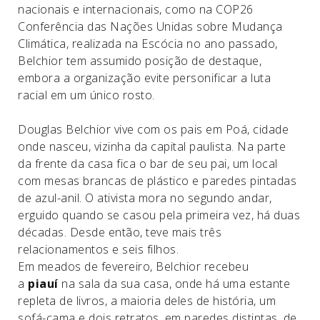
nacionais e internacionais, como na COP26
Conferência das Nações Unidas sobre Mudança
Climática, realizada na Escócia no ano passado,
Belchior tem assumido posição de destaque,
embora a organização evite personificar a luta
racial em um único rosto.
D
ouglas Belchior vive com os pais em Poá, cidade
onde nasceu, vizinha da capital paulista. Na parte
da frente da casa fica o bar de seu pai, um local
com mesas brancas de plástico e paredes pintadas
de azul-anil. O ativista mora no segundo andar,
erguido quando se casou pela primeira vez, há duas
décadas. Desde então, teve mais três
relacionamentos e seis filhos.
Em meados de fevereiro, Belchior recebeu
a
piauí
na sala da sua casa, onde há uma estante
repleta de livros, a maioria deles de história, um
sofá-cama e dois retratos, em paredes distintas, de