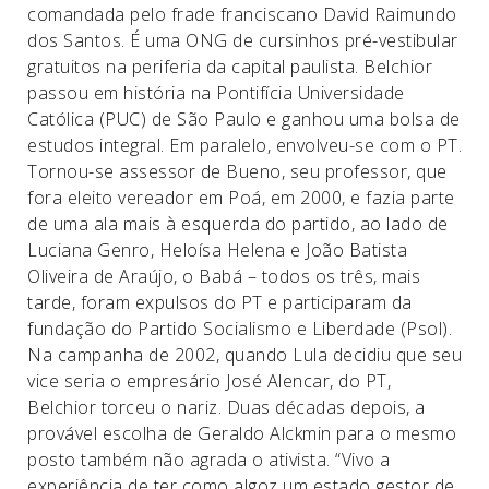
comandada pelo frade franciscano David Raimundo
dos Santos. É uma ONG de cursinhos pré-vestibular
gratuitos na periferia da capital paulista. Belchior
passou em história na Pontifícia Universidade
Católica (PUC) de São Paulo e ganhou uma bolsa de
estudos integral. Em paralelo, envolveu-se com o PT.
Tornou-se assessor de Bueno, seu professor, que
fora eleito vereador em Poá, em 2000, e fazia parte
de uma ala mais à esquerda do partido, ao lado de
Luciana Genro, Heloísa Helena e João Batista
Oliveira de Araújo, o Babá – todos os três, mais
tarde, foram expulsos do PT e participaram da
fundação do Partido Socialismo e Liberdade (Psol).
Na campanha de 2002, quando Lula decidiu que seu
vice seria o empresário José Alencar, do PT,
Belchior torceu o nariz. Duas décadas depois, a
provável escolha de Geraldo Alckmin para o mesmo
posto também não agrada o ativista. “Vivo a
experiência de ter como algoz um estado gestor de