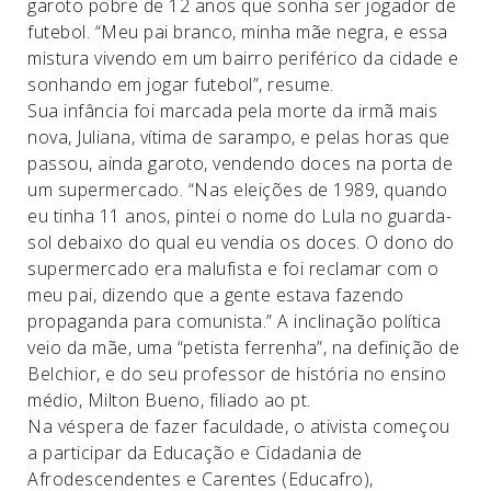
garoto pobre de 12 anos que sonha ser jogador de
futebol. “Meu pai branco, minha mãe negra, e essa
mistura vivendo em um bairro periférico da cidade e
sonhando em jogar futebol”, resume.
Sua infância foi marcada pela morte da irmã mais
nova, Juliana, vítima de sarampo, e pelas horas que
passou, ainda garoto, vendendo doces na porta de
um supermercado. “Nas eleições de 1989, quando
eu tinha 11 anos, pintei o nome do Lula no guarda-
sol debaixo do qual eu vendia os doces. O dono do
supermercado era malufista e foi reclamar com o
meu pai, dizendo que a gente estava fazendo
propaganda para comunista.” A inclinação política
veio da mãe, uma “petista ferrenha”, na definição de
Belchior, e do seu professor de história no ensino
médio, Milton Bueno, filiado ao pt.
Na véspera de fazer faculdade, o ativista começou
a participar da Educação e Cidadania de
Afrodescendentes e Carentes (Educafro),