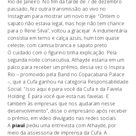
Rio de Janeiro. No fim da tarde de 7 de dezembro
passado, fez outra transmissão ao vivo no
Instagram para mostrar um novo traje. “Ontem o
sapato não estava legal, mas hoje não tem chance
para o Rene Silva”, voltou a gracejar. A indumentária
consistia em terno e calça azuis, num tom quase
celeste, com camisa branca e sapato preto.
O cuidado com o figurino tinha explicação. Pela
segunda noite consecutiva, Athayde estaria em um
palco para receber um prêmio, dessa vez o Inspira
Rio – promovido pela Band no Copacabana Palace
–, que a Cufa ganhou na categoria Responsabilidade
Social. “Isso aqui é para você da Cufa e da Favela
Holding. É para você que está nas favelas. E
também às empresas que nos ajudaram nesse
desenvolvimento”, disse o empresário após receber
o prêmio, em vídeo divulgado nas redes sociais.
A
piauí
pediu uma entrevista com Athayde, por
meio da assessoria de imprensa da Cufa. A