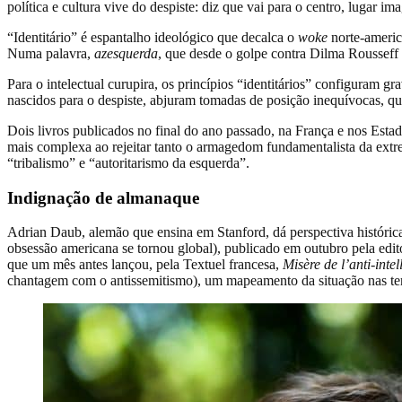
política e cultura vive do despiste: diz que vai para o centro, lugar 
“Identitário” é espantalho ideológico que decalca o
woke
norte-america
Numa palavra,
azesquerda
, que desde o golpe contra Dilma Rousseff 
Para o intelectual curupira, os princípios “identitários” configuram 
nascidos para o despiste, abjuram tomadas de posição inequívocas, qu
Dois livros publicados no final do ano passado, na França e nos Esta
mais complexa ao rejeitar tanto o armagedom fundamentalista da extrem
“tribalismo” e “autoritarismo da esquerda”.
Indignação de almanaque
Adrian Daub, alemão que ensina em Stanford, dá perspectiva históri
obsessão americana se tornou global), publicado em outubro pela edito
que um mês antes lançou, pela Textuel francesa,
Misère de l’anti-inte
chantagem com o antissemitismo), um mapeamento da situação nas t