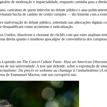
imaginário de moderação e imparcialidade, enquanto caminha para a direita
no, caricatura de quem intervém no debate público e atua politicamente 
viraram bucha de canhão do centro curupira — tão leniente com a extrema
grave malversação do debate público, sobretudo nas altercações digitai
e desqualificam como sectarismo e radicalização.
dos Unidos, dissolvem o chorume de clichês com que estes analistas te
a direita quanto o insidioso apocalipse de conveniência dos curupiras,
ca à questão em
The Cancel Culture Panic: How an American Obsessio
ra de sua universidade. A tese que defende, sobre a exportação de uma i
llectualisme: Du procès en wokisme au chantage à l’antisémitisme
(A mi
erras de Emmanuel Macron, este um
currupirrá
raiz.