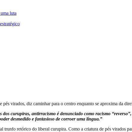
 uma luta
estratégico
 de pés virados, diz caminhar para o centro enquanto se aproxima da direi
os dos curupiras, antirracismo é denunciado como racismo “reverso”,
 poder desmedido e fantasioso de corroer uma língua.”
l trunfo retórico do liberal curupira. Como a criatura de pés virados p