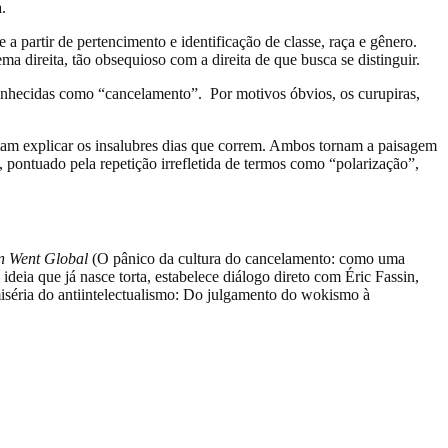
.
a partir de pertencimento e identificação de classe, raça e gênero.
 direita, tão obsequioso com a direita de que busca se distinguir.
s conhecidas como “cancelamento”. Por motivos óbvios, os curupiras,
ntam explicar os insalubres dias que correm. Ambos tornam a paisagem
 pontuado pela repetição irrefletida de termos como “polarização”,
n Went Global
(O pânico da cultura do cancelamento: como uma
deia que já nasce torta, estabelece diálogo direto com Éric Fassin,
séria do antiintelectualismo: Do julgamento do wokismo à