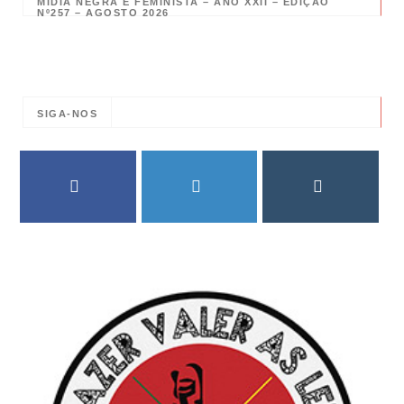
MÍDIA NEGRA E FEMINISTA – ANO XXII – EDIÇÃO
Nº257 – AGOSTO 2026
SIGA-NOS
FACEBOOK
TWITTER
INSTAGRAM