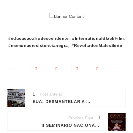
Tags:
#educacaoafrodescendente
,
#InternationalBlackFilm
,
#memoriaeresistencianegra
,
#RevoltadosMalesSerie
Post anterior
EUA: DESMANTELAR A SUPREMACIA BRANCA
Próximo Post
II SEMINÁRIO NACIONAL POLÍTICAS DE AÇÕES AFIRMATIVAS NAS UNIVERSIDADES BRASILEIRAS