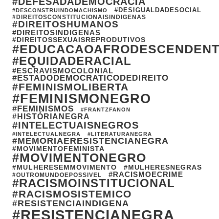
#DEFESADADEMOCRACIA
#DESIGUALDADESOCIAL
#DESCONSTRUINDOMACHISMO
#DIREITOSCONSTITUCIONAISINDIGENAS
#DIREITOSHUMANOS
#DIREITOSINDIGENAS
#DIREITOSSEXUAISREPRODUTIVOS
#EDUCACAOAFRODESCENDEN
#EQUIDADERACIAL
#ESCRAVISMOCOLONIAL
#ESTADODEMOCRATICODEDIREITO
#FEMINISMOLIBERTA
#FEMINISMONEGRO
#FEMINISMOS
#FRANTZFANON
#HISTÓRIANEGRA
#INTELECTUAISNEGROS
#INTELECTUALNEGRA
#LITERATURANEGRA
#MEMORIAERESISTENCIANEGRA
#MOVIMENTOFEMINISTA
#MOVIMENTONEGRO
#MULHERESEMMOVIMENTO
#MULHERESNEGRAS
#RACISMOECRIME
#OUTROMUNDOEPOSSIVEL
#RACISMOINSTITUCIONAL
#RACISMOSISTEMICO
#RESISTENCIAINDIGENA
#RESISTENCIANEGRA