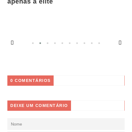
 elite
Lançamento 
da Lei 10.6
Desafios n
0 COMENTÁRIOS
DEIXE UM COMENTÁRIO