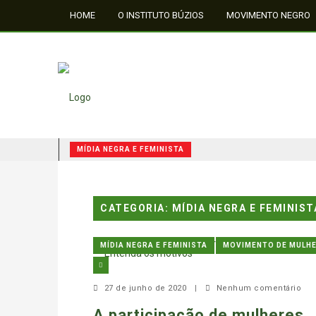
HOME
O INSTITUTO BÚZIOS
MOVIMENTO NEGRO
FALE CONOSCO
MÍDIA NEGRA E FEMINISTA
QUILOMBOS: A RESISTÊNCIA NEGRA NO BRASIL
MÍDIA NEGRA E FEMINISTA
CATEGORIA: MÍDIA NEGRA E FEMINIST
MÍDIA NEGRA E FEMINISTA
MÍDIA NEGRA E FEMINISTA
MOVIMENTO DE MULH
27 de junho de 2020
|
Nenhum comentário
A participação de mulheres