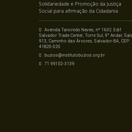
Solidariedade e Promoção da Justiça
Social para afirmação da Cidadania
Avenida Tancredo Neves, nº 1632. Edif.
Salvador Trade Center, Torre Sul, 9° Andar, Sal
913, Caminho das Árvores, Salvador-BA, CEP:
41820-020
buzios@institutobuzios.org.br
71 99102-3139