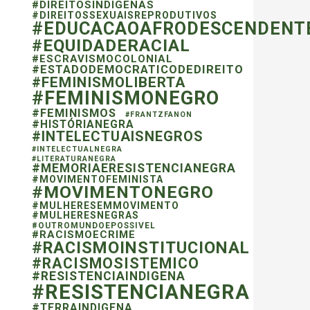
#DIREITOSINDIGENAS
#DIREITOSSEXUAISREPRODUTIVOS
#EDUCACAOAFRODESCENDENT
#EQUIDADERACIAL
#ESCRAVISMOCOLONIAL
#ESTADODEMOCRATICODEDIREITO
#FEMINISMOLIBERTA
#FEMINISMONEGRO
#FEMINISMOS
#FRANTZFANON
#HISTÓRIANEGRA
#INTELECTUAISNEGROS
#INTELECTUALNEGRA
#LITERATURANEGRA
#MEMORIAERESISTENCIANEGRA
#MOVIMENTOFEMINISTA
#MOVIMENTONEGRO
#MULHERESEMMOVIMENTO
#MULHERESNEGRAS
#OUTROMUNDOEPOSSIVEL
#RACISMOECRIME
#RACISMOINSTITUCIONAL
#RACISMOSISTEMICO
#RESISTENCIAINDIGENA
#RESISTENCIANEGRA
#TERRAINDIGENA