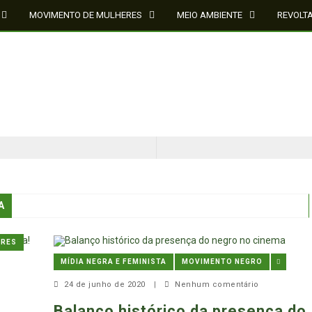
MOVIMENTO DE MULHERES
MEIO AMBIENTE
REVOLT
A
CINQUENTA ANOS DEPOIS DE SOWETO; UMA LUTA SEM DOCUMENTAÇÃO NÃO É UMA LUTA
ERES
O ESTADO DO SÉCULO XXI E A SOBERANIA SOBRE DADOS EM CONHECIMENTO ESTRATÉGICO
MÍDIA NEGRA E FEMINISTA
MOVIMENTO NEGRO
24 de junho de 2020
|
Nenhum comentário
Balanço histórico da presença do