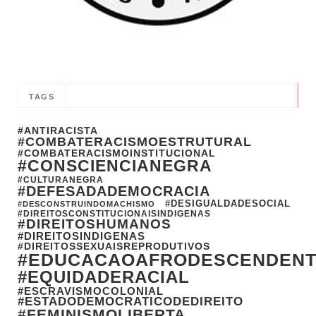
TAGS
#ANTIRACISTA
#COMBATERACISMOESTRUTURAL
#COMBATERACISMOINSTITUCIONAL
#CONSCIENCIANEGRA
#CULTURANEGRA
#DEFESADADEMOCRACIA
#DESIGUALDADESOCIAL
#DESCONSTRUINDOMACHISMO
#DIREITOSCONSTITUCIONAISINDIGENAS
#DIREITOSHUMANOS
#DIREITOSINDIGENAS
#DIREITOSSEXUAISREPRODUTIVOS
#EDUCACAOAFRODESCENDEN
#EQUIDADERACIAL
#ESCRAVISMOCOLONIAL
#ESTADODEMOCRATICODEDIREITO
#FEMINISMOLIBERTA