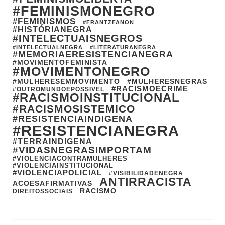
#FEMINISMONEGRO
#FEMINISMOS
#FRANTZFANON
#HISTÓRIANEGRA
#INTELECTUAISNEGROS
#INTELECTUALNEGRA
#LITERATURANEGRA
#MEMORIAERESISTENCIANEGRA
#MOVIMENTOFEMINISTA
#MOVIMENTONEGRO
#MULHERESEMMOVIMENTO
#MULHERESNEGRAS
#RACISMOECRIME
#OUTROMUNDOEPOSSIVEL
#RACISMOINSTITUCIONAL
#RACISMOSISTEMICO
#RESISTENCIAINDIGENA
#RESISTENCIANEGRA
#TERRAINDIGENA
#VIDASNEGRASIMPORTAM
#VIOLENCIACONTRAMULHERES
#VIOLENCIAINSTITUCIONAL
#VIOLENCIAPOLICIAL
#VISIBILIDADENEGRA
ANTIRRACISTA
ACOESAFIRMATIVAS
RACISMO
DIREITOSSOCIAIS