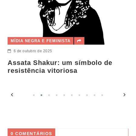
MÍDIA NEGRA E FEMI
11 de agosto de 2025
Carla Akotiren
FEMINISTA
25
ur: um símbolo de
vitoriosa
0 COMENTÁRIOS