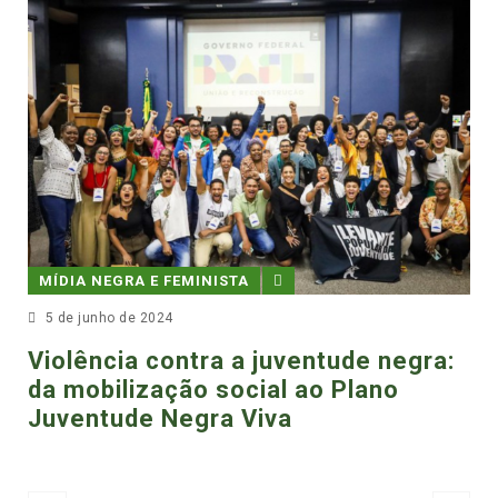
MÍDIA NEGRA
19 de março d
EGRA E FEMINISTA
PMs são 
o de 2024
assassina
cia contra a juventude negra:
baleada e
ilização social ao Plano
ude Negra Viva