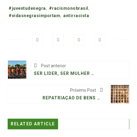
Tags:
#juventudenegra
,
#racismonobrasil
,
#vidasnegrasimportam
,
antirracista
Post anterior
SER LÍDER, SER MULHER E SER INDÍGENA: TRÊS DESAFIOS, TRÊS BARREIRAS
Próximo Post
REPATRIAÇÃO DE BENS CULTURAIS: O DEBATE SOBRE COLEÇÕES FORMADAS A PARTIR DE LEGADO COLONIAL
RELATED ARTICLE