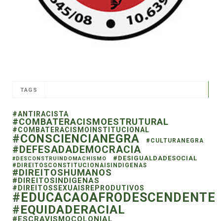
TAGS
#ANTIRACISTA
#COMBATERACISMOESTRUTURAL
#COMBATERACISMOINSTITUCIONAL
#CONSCIENCIANEGRA
#CULTURANEGRA
#DEFESADADEMOCRACIA
#DESIGUALDADESOCIAL
#DESCONSTRUINDOMACHISMO
#DIREITOSCONSTITUCIONAISINDIGENAS
#DIREITOSHUMANOS
#DIREITOSINDIGENAS
#DIREITOSSEXUAISREPRODUTIVOS
#EDUCACAOAFRODESCENDENTE
#EQUIDADERACIAL
#ESCRAVISMOCOLONIAL