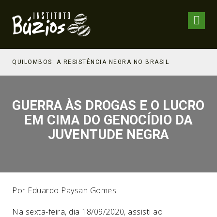
NHECIMENTO ESTRATÉGICO
QUILOMBOS: A RESISTÊNCIA NEGRA NO BRASIL
GUERRA ÀS DROGAS E O LUCRO
EM CIMA DO GENOCÍDIO DA
JUVENTUDE NEGRA
Por Eduardo Paysan Gomes
Na sexta-feira, dia 18/09/2020, assisti ao