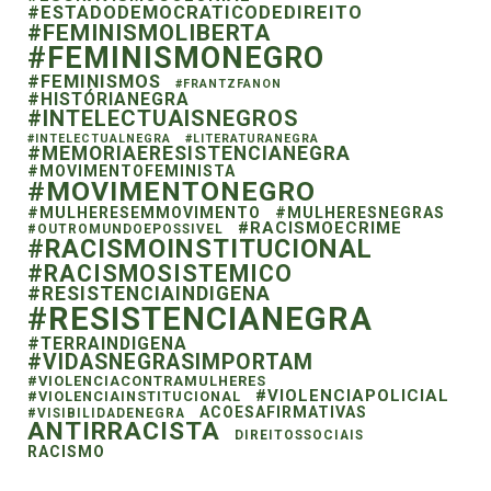
#ESTADODEMOCRATICODEDIREITO
#FEMINISMOLIBERTA
#FEMINISMONEGRO
#FEMINISMOS
#FRANTZFANON
#HISTÓRIANEGRA
#INTELECTUAISNEGROS
#INTELECTUALNEGRA
#LITERATURANEGRA
#MEMORIAERESISTENCIANEGRA
#MOVIMENTOFEMINISTA
#MOVIMENTONEGRO
#MULHERESEMMOVIMENTO
#MULHERESNEGRAS
#RACISMOECRIME
#OUTROMUNDOEPOSSIVEL
#RACISMOINSTITUCIONAL
#RACISMOSISTEMICO
#RESISTENCIAINDIGENA
#RESISTENCIANEGRA
#TERRAINDIGENA
#VIDASNEGRASIMPORTAM
#VIOLENCIACONTRAMULHERES
#VIOLENCIAPOLICIAL
#VIOLENCIAINSTITUCIONAL
ACOESAFIRMATIVAS
#VISIBILIDADENEGRA
ANTIRRACISTA
DIREITOSSOCIAIS
RACISMO