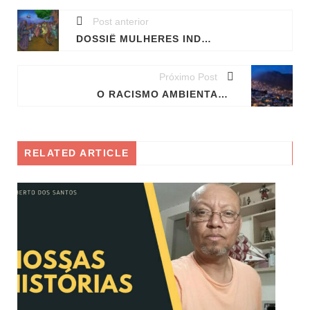
Post anterior
DOSSIÊ MULHERES INDIANAS E O ÁRDUO CAMINHO PARA A IGUALDADE
Próximo Post
O RACISMO AMBIENTAL É UM CÂNCER CONTRA A BIODIVERSIDADE BRASILEIRA
RELATED ARTICLE