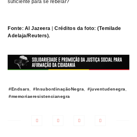
suficiente para se rebelar?
Fonte: Al Jazeera
|
Créditos da foto: (Temilade
Adelaja/Reuters).
Tags:
#Endsars
,
#InsubordinaçãoNegra
,
#juventudenegra
,
#memoriaeresistencianegra