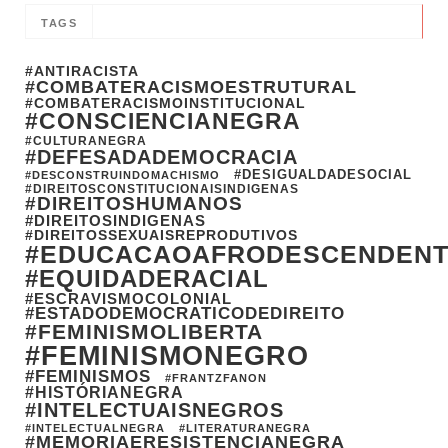
TAGS
#ANTIRACISTA
#COMBATERACISMOESTRUTURAL
#COMBATERACISMOINSTITUCIONAL
#CONSCIENCIANEGRA
#CULTURANEGRA
#DEFESADADEMOCRACIA
#DESIGUALDADESOCIAL
#DESCONSTRUINDOMACHISMO
#DIREITOSCONSTITUCIONAISINDIGENAS
#DIREITOSHUMANOS
#DIREITOSINDIGENAS
#DIREITOSSEXUAISREPRODUTIVOS
#EDUCACAOAFRODESCENDEN
#EQUIDADERACIAL
#ESCRAVISMOCOLONIAL
#ESTADODEMOCRATICODEDIREITO
#FEMINISMOLIBERTA
#FEMINISMONEGRO
#FEMINISMOS
#FRANTZFANON
#HISTÓRIANEGRA
#INTELECTUAISNEGROS
#INTELECTUALNEGRA
#LITERATURANEGRA
#MEMORIAERESISTENCIANEGRA