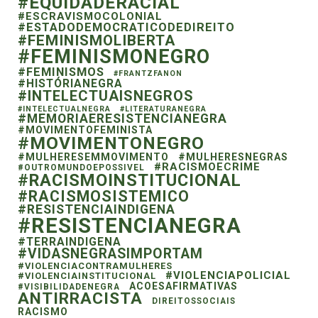
#EQUIDADERACIAL
#ESCRAVISMOCOLONIAL
#ESTADODEMOCRATICODEDIREITO
#FEMINISMOLIBERTA
#FEMINISMONEGRO
#FEMINISMOS
#FRANTZFANON
#HISTÓRIANEGRA
#INTELECTUAISNEGROS
#INTELECTUALNEGRA
#LITERATURANEGRA
#MEMORIAERESISTENCIANEGRA
#MOVIMENTOFEMINISTA
#MOVIMENTONEGRO
#MULHERESEMMOVIMENTO
#MULHERESNEGRAS
#RACISMOECRIME
#OUTROMUNDOEPOSSIVEL
#RACISMOINSTITUCIONAL
#RACISMOSISTEMICO
#RESISTENCIAINDIGENA
#RESISTENCIANEGRA
#TERRAINDIGENA
#VIDASNEGRASIMPORTAM
#VIOLENCIACONTRAMULHERES
#VIOLENCIAPOLICIAL
#VIOLENCIAINSTITUCIONAL
ACOESAFIRMATIVAS
#VISIBILIDADENEGRA
ANTIRRACISTA
DIREITOSSOCIAIS
RACISMO