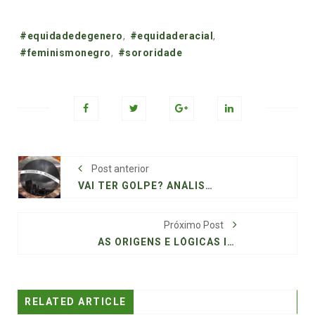
Tags:
#equidadedegenero
,
#equidaderacial
,
#feminismonegro
,
#sororidade
Post anterior
VAI TER GOLPE? ANÁLISE DE TEOR ESPECULATIVO EM CIMA DO TABULEIRO QUE PODE SE AVIZINHAR NO BRASIL
Próximo Post
AS ORIGENS E LÓGICAS IGNORADAS DO RACISMO POLICIAL
RELATED ARTICLE