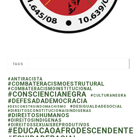
TAGS
#ANTIRACISTA
#COMBATERACISMOESTRUTURAL
#COMBATERACISMOINSTITUCIONAL
#CONSCIENCIANEGRA
#CULTURANEGRA
#DEFESADADEMOCRACIA
#DESIGUALDADESOCIAL
#DESCONSTRUINDOMACHISMO
#DIREITOSCONSTITUCIONAISINDIGENAS
#DIREITOSHUMANOS
#DIREITOSINDIGENAS
#DIREITOSSEXUAISREPRODUTIVOS
#EDUCACAOAFRODESCENDENTE